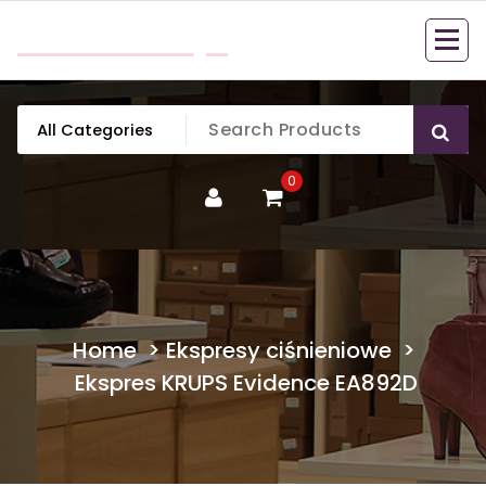
Skip
mobillook.pl
to
content
0
Home
>
Ekspresy ciśnieniowe
>
Ekspres KRUPS Evidence EA892D