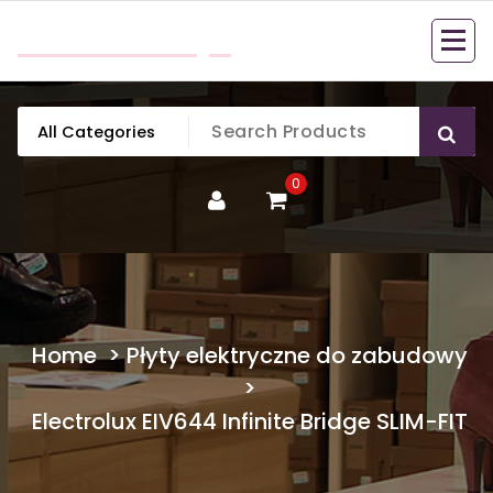
Skip
mobillook.pl
to
content
0
Home
>
Płyty elektryczne do zabudowy
>
Electrolux EIV644 Infinite Bridge SLIM-FIT