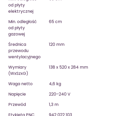
od płyty
elektrycznej
Min. odległość
65 cm
od płyty
gazowej
Średnica
120 mm
przewodu
wentylacyjnego
Wymiary
138 x 520 x 284 mm
(WxSzxG)
Waga netto
4,6 kg
Napięcie
220–240 V
Przewód
1,3 m
Etykieta PNC
942 022 103