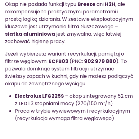
Okap nie posiada funkcji typu
Breeze
ani
H2H
, ale
rekompensuje to praktycznymi parametrami i
prostą logiką działania. W zestawie eksploatacyjnym
kluczowe jest utrzymanie filtra tłuszczowego –
siatka aluminiowa
jest zmywalna, więc łatwiej
zachować higienę pracy.
Jeżeli wybierzesz wariant recyrkulacji, pamiętaj o
filtrze węglowym:
ECFB03
(PNC:
902 979 880
). To
pozwala domknąć system filtracji i utrzymać
świeższy zapach w kuchni, gdy nie możesz podłączyć
okapu do zewnętrznego wyciągu.
Electrolux LFG225S
– okap zintegrowany 52 cm
z LED i 3 stopniami mocy (270/150 m³/h)
Praca w trybie wywiewowym i recyrkulacyjnym
(recyrkulacja wymaga filtra węglowego)