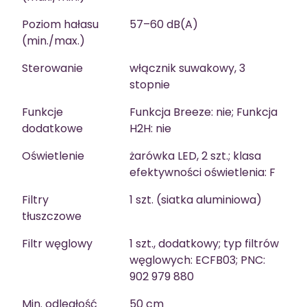
Poziom hałasu
57–60 dB(A)
(min./max.)
Sterowanie
włącznik suwakowy, 3
stopnie
Funkcje
Funkcja Breeze: nie; Funkcja
dodatkowe
H2H: nie
Oświetlenie
żarówka LED, 2 szt.; klasa
efektywności oświetlenia: F
Filtry
1 szt. (siatka aluminiowa)
tłuszczowe
Filtr węglowy
1 szt., dodatkowy; typ filtrów
węglowych: ECFB03; PNC:
902 979 880
Min. odległość
50 cm