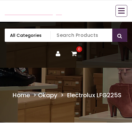
Skip
mobillook.pl
to
content
0
Home
>
Okapy
>
Electrolux LFG225S