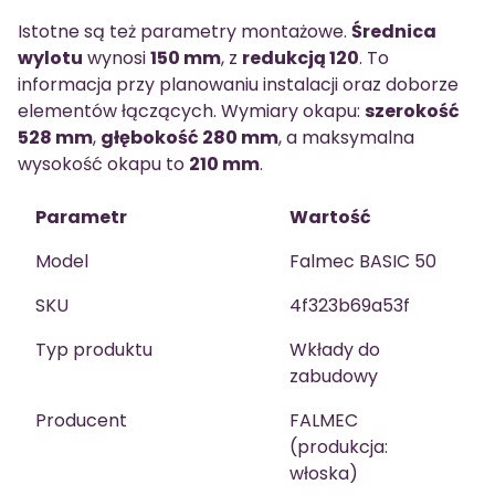
Istotne są też parametry montażowe.
Średnica
wylotu
wynosi
150 mm
, z
redukcją 120
. To
informacja przy planowaniu instalacji oraz doborze
elementów łączących. Wymiary okapu:
szerokość
528 mm
,
głębokość 280 mm
, a maksymalna
wysokość okapu to
210 mm
.
Parametr
Wartość
Model
Falmec BASIC 50
SKU
4f323b69a53f
Typ produktu
Wkłady do
zabudowy
Producent
FALMEC
(produkcja:
włoska)