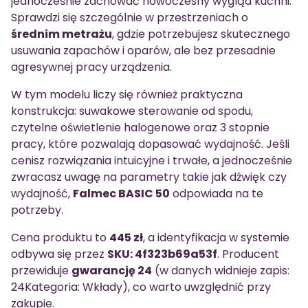
jednocześnie zachować nowoczesny wygląd kuchni.
Sprawdzi się szczególnie w przestrzeniach o
średnim metrażu
, gdzie potrzebujesz skutecznego
usuwania zapachów i oparów, ale bez przesadnie
agresywnej pracy urządzenia.
W tym modelu liczy się również praktyczna
konstrukcja: suwakowe sterowanie od spodu,
czytelne oświetlenie halogenowe oraz 3 stopnie
pracy, które pozwalają dopasować wydajność. Jeśli
cenisz rozwiązania intuicyjne i trwałe, a jednocześnie
zwracasz uwagę na parametry takie jak dźwięk czy
wydajność,
Falmec BASIC 50
odpowiada na te
potrzeby.
Cena produktu to
445 zł
, a identyfikacja w systemie
odbywa się przez
SKU: 4f323b69a53f
. Producent
przewiduje
gwarancję 24
(w danych widnieje zapis:
24Kategoria: Wkłady), co warto uwzględnić przy
zakupie.