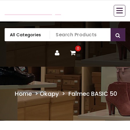
Skip
mobillook.pl
to
content
0
Home
>
Okapy
>
Falmec BASIC 50