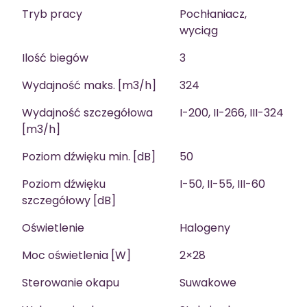
Tryb pracy
Pochłaniacz,
wyciąg
Ilość biegów
3
Wydajność maks. [m3/h]
324
Wydajność szczegółowa
I-200, II-266, III-324
[m3/h]
Poziom dźwięku min. [dB]
50
Poziom dźwięku
I-50, II-55, III-60
szczegółowy [dB]
Oświetlenie
Halogeny
Moc oświetlenia [W]
2×28
Sterowanie okapu
Suwakowe