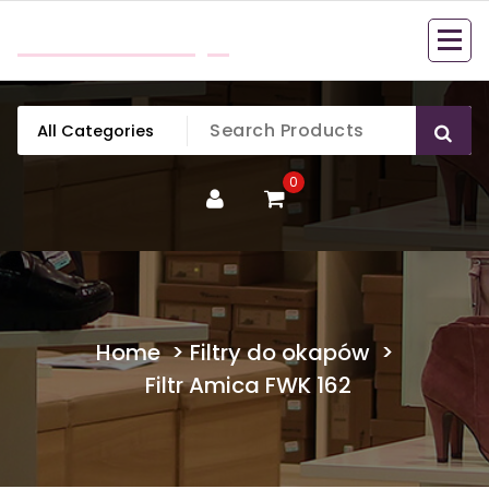
Skip
mobillook.pl
to
content
0
Home
>
Filtry do okapów
>
Filtr Amica FWK 162