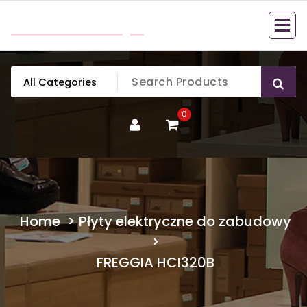
Skip
mobillook.pl
to
content
0
Home
>
Płyty elektryczne do zabudowy
>
FREGGIA HCI320B