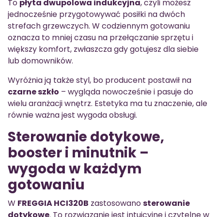
To
płyta dwupolowa indukcyjna
, czyli możesz
jednocześnie przygotowywać posiłki na dwóch
strefach grzewczych. W codziennym gotowaniu
oznacza to mniej czasu na przełączanie sprzętu i
większy komfort, zwłaszcza gdy gotujesz dla siebie
lub domowników.
Wyróżnia ją także styl, bo producent postawił na
czarne szkło
– wygląda nowocześnie i pasuje do
wielu aranżacji wnętrz. Estetyka ma tu znaczenie, ale
równie ważna jest wygoda obsługi.
Sterowanie dotykowe,
booster i minutnik –
wygoda w każdym
gotowaniu
W
FREGGIA HCI320B
zastosowano
sterowanie
dotykowe
. To rozwiązanie jest intuicyjne i czytelne w