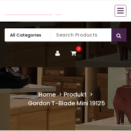
Skip
mobillook.pl
to
content
0
Home
>
Produkt
>
Gordon T-Blade Mini 19125