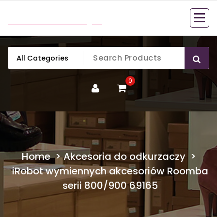
Skip
mobillook.pl
to
content
0
Home
>
Akcesoria do odkurzaczy
>
iRobot wymiennych akcesoriów Roomba
serii 800/900 69165