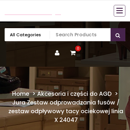
Skip
mobillook.pl
to
content
0
Home
>
Akcesoria i części do AGD
>
Jura Zestaw odprowadzania fusów /
zestaw odpływowy tacy ociekowej linia
X 24047