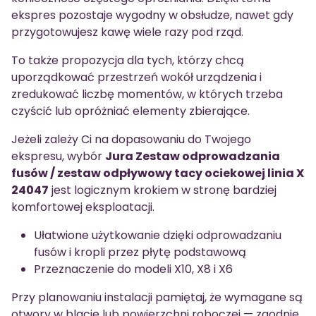
ekspres pozostaje wygodny w obsłudze, nawet gdy
przygotowujesz kawę wiele razy pod rząd.
To także propozycja dla tych, którzy chcą
uporządkować przestrzeń wokół urządzenia i
zredukować liczbę momentów, w których trzeba
czyścić lub opróżniać elementy zbierające.
Jeżeli zależy Ci na dopasowaniu do Twojego
ekspresu, wybór
Jura Zestaw odprowadzania
fusów / zestaw odpływowy tacy ociekowej linia X
24047
jest logicznym krokiem w stronę bardziej
komfortowej eksploatacji.
Ułatwione użytkowanie dzięki odprowadzaniu
fusów i kropli przez płytę podstawową
Przeznaczenie do modeli X10, X8 i X6
Przy planowaniu instalacji pamiętaj, że wymagane są
otwory w blacie lub powierzchni roboczej — zgodnie