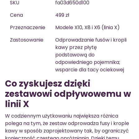
SKU
fa03d650d100
Cena
499 zł
Przeznaczenie
Modele X10, X8 i X6 (linia X)
Zastosowanie
Odprowadzanie fusów i kropli
kawy przez płytę
podstawową do
odpowiedniego pojemnika;
wsparcie dla tacy ociekowej
Co zyskujesz dzięki
zestawowi odpływowemu w
linii X
W codziennym użytkowaniu największa różnica
polega na tym, że zestaw odprowadza fusy i krople
kawy w sposób zaprojektowany tak, by ograniczyć
konieczność częstego opróżniania. Dzięki temu