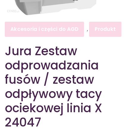
Akcesoria i części do AGD
Produkt
,
Jura Zestaw
odprowadzania
fusów / zestaw
odpływowy tacy
ociekowej linia X
24047