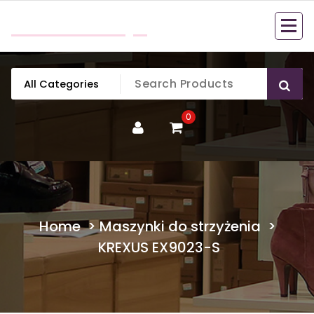
Skip
mobillook.pl
to
content
0
Home
>
Maszynki do strzyżenia
>
KREXUS EX9023-S