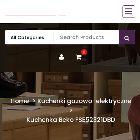
Skip
mobillook.pl
to
content
0
Home
>
Kuchenki gazowo-elektryczne
>
Kuchenka Beko FSE52321DBD