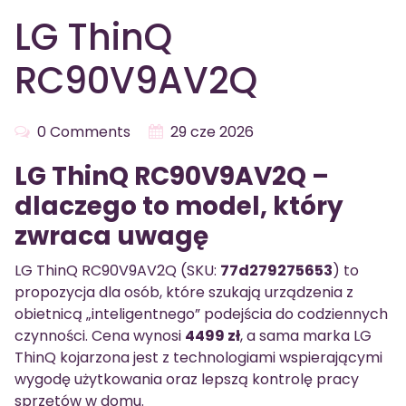
LG ThinQ
RC90V9AV2Q
0 Comments
29 cze 2026
LG ThinQ RC90V9AV2Q –
dlaczego to model, który
zwraca uwagę
LG ThinQ RC90V9AV2Q (SKU:
77d279275653
) to
propozycja dla osób, które szukają urządzenia z
obietnicą „inteligentnego” podejścia do codziennych
czynności. Cena wynosi
4499 zł
, a sama marka LG
ThinQ kojarzona jest z technologiami wspierającymi
wygodę użytkowania oraz lepszą kontrolę pracy
sprzętów w domu.