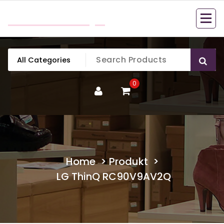
Skip
mobillook.pl
to
content
0
Home
>
Produkt
>
LG ThinQ RC90V9AV2Q