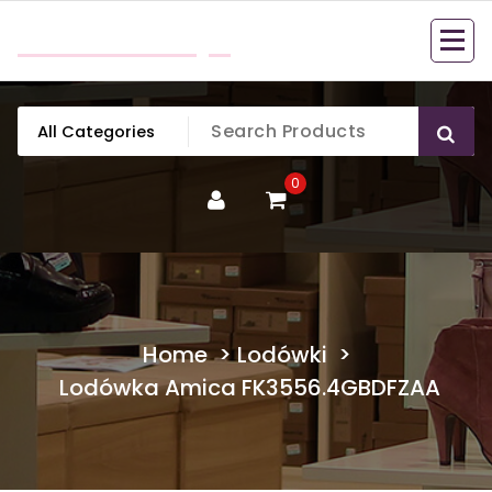
Skip
mobillook.pl
to
content
0
Home
>
Lodówki
>
Lodówka Amica FK3556.4GBDFZAA