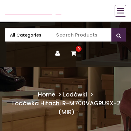
Skip
mobillook.pl
to
content
0
Home
>
Lodówki
>
Lodówka Hitachi R-M700VAGRU9X-2
(MIR)