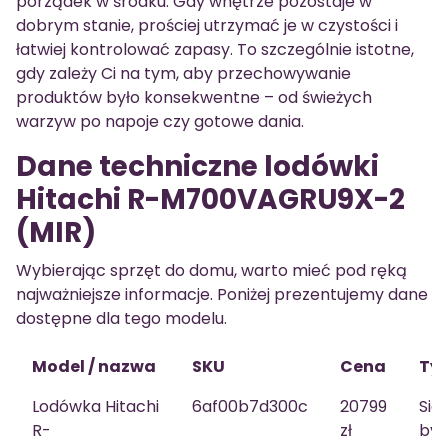
porządek w środku. Gdy wnętrze pozostaje w
dobrym stanie, prościej utrzymać je w czystości i
łatwiej kontrolować zapasy. To szczególnie istotne,
gdy zależy Ci na tym, aby przechowywanie
produktów było konsekwentne – od świeżych
warzyw po napoje czy gotowe dania.
Dane techniczne lodówki
Hitachi R-M700VAGRU9X-2
(MIR)
Wybierając sprzęt do domu, warto mieć pod ręką
najważniejsze informacje. Poniżej prezentujemy dane
dostępne dla tego modelu.
Model / nazwa
SKU
Cena
Ty
Lodówka Hitachi
6af00b7d300c
20799
Sid
R-
zł
by