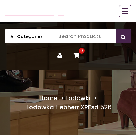
Skip
mobillook.pl
to
content
0
Home
>
Lodówki
>
Lodówka Liebherr XRFsd 526