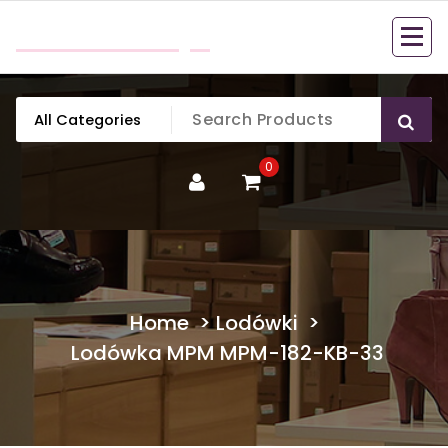
Skip
mobillook.pl
to
content
0
Home
>
Lodówki
>
Lodówka MPM MPM-182-KB-33