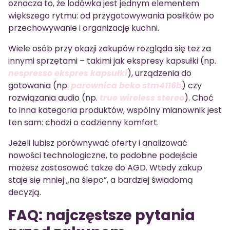
oznacza to, że lodówka jest jednym elementem
większego rytmu: od przygotowywania posiłków po
przechowywanie i organizację kuchni.
Wiele osób przy okazji zakupów rozgląda się też za
innymi sprzętami – takimi jak ekspresy kapsułki (np.
nespresso ekspres kapsułki
), urządzenia do
gotowania (np.
parownica beko stm4116b
) czy
rozwiązania audio (np.
true wireless stereo
). Choć
to inna kategoria produktów, wspólny mianownik jest
ten sam: chodzi o codzienny komfort.
Jeżeli lubisz porównywać oferty i analizować
nowości technologiczne, to podobne podejście
możesz zastosować także do AGD. Wtedy zakup
staje się mniej „na ślepo”, a bardziej świadomą
decyzją.
FAQ: najczęstsze pytania