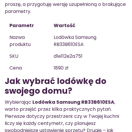
proszę, a przygotuję wersję uzupełnioną o brakujące
parametry.
Parametr
Wartość
Nazwa
Lodówka Samsung
produktu
RB33B610ESA
SKU
d1e112e2a751
Cena
1890 zł
Jak wybrać lodówkę do
swojego domu?
Wybierając
Lodówka Samsung RB33B610ESA
,
warto przejść przez kilka praktycznych pytań.
Pierwsze dotyczy przestrzeni: czy w Twojej kuchni
liczy się każdy centymetr, czy planujesz
swobodniejsze ustawienie sprzętu? Drugie – jak