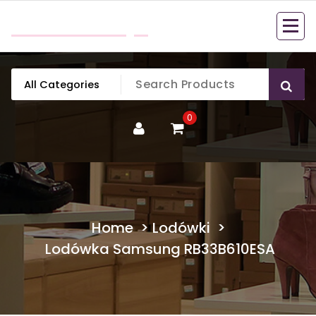
Skip
mobillook.pl
to
content
0
Home
>
Lodówki
>
Lodówka Samsung RB33B610ESA