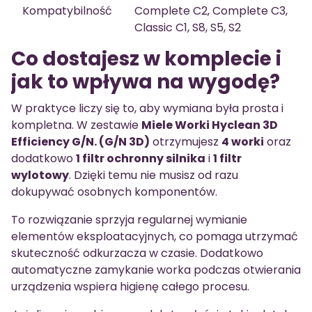
Kompatybilność
Complete C2, Complete C3,
Classic C1, S8, S5, S2
Co dostajesz w komplecie i
jak to wpływa na wygodę?
W praktyce liczy się to, aby wymiana była prosta i
kompletna. W zestawie
Miele Worki Hyclean 3D
Efficiency G/N. (G/N 3D)
otrzymujesz
4 worki
oraz
dodatkowo
1 filtr ochronny silnika
i
1 filtr
wylotowy
. Dzięki temu nie musisz od razu
dokupywać osobnych komponentów.
To rozwiązanie sprzyja regularnej wymianie
elementów eksploatacyjnych, co pomaga utrzymać
skuteczność odkurzacza w czasie. Dodatkowo
automatyczne zamykanie worka podczas otwierania
urządzenia wspiera higienę całego procesu.