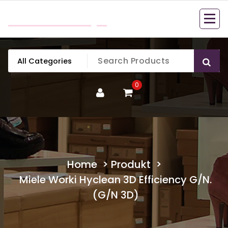
Skip
mobillook.pl
to
content
0
Home
>
Produkt
>
Miele Worki Hyclean 3D Efficiency G/N.
(G/N 3D)