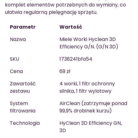
komplet elementów potrzebnych do wymiany, co
ułatwia regularną pielęgnację sprzętu.
Parametr
Wartość
Nazwa
Miele Worki Hyclean 3D
Efficiency G/N. (G/N 3D)
SKU
1738241bfa54
Cena
69 zł
Zawartość
4 worki, 1 filtr ochronny
zestawu
silnika, 1 filtr wylotowy
System
AirClean (zatrzymuje ponad
filtrowania
99,9% drobinek kurzu)
Technologia
HyClean 3D Efficiency GN,
3D