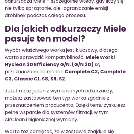
odkurzacza Miele – szczególnie wtedy, gdy liczy się
nie tylko sprzątanie, ale i ograniczanie emisji
drobinek podczas całego procesu.
Dla jakich odkurzaczy Miele
pasuje ten model?
Wybór właściwego worka jest kluczowy, dlatego
warto sprawdzić kompatybilność.
Miele Worki
Hyclean 3D Efficiency G/N. (G/N 3D)
są
przeznaczone do modeli:
Complete C2, Complete
C3, Classic C1, S8, S5, S2
.
Jeżeli masz jeden z wymienionych odkurzaczy,
możesz zastosować ten typ worka zgodnie z
przeznaczeniem producenta. Dzięki temu zyskujesz
pełne wsparcie dla systemów filtracji, w tym
AirClean i higienicznej wymiany.
Warto też pamiętać, że w zestawie znajduje się