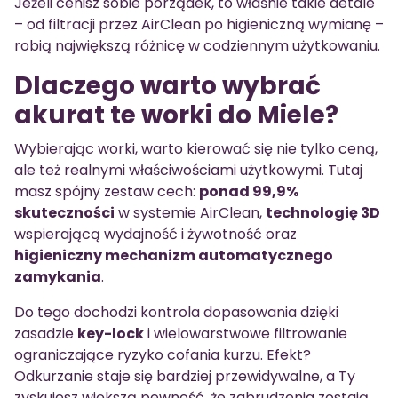
Jeżeli cenisz sobie porządek, to właśnie takie detale
– od filtracji przez AirClean po higieniczną wymianę –
robią największą różnicę w codziennym użytkowaniu.
Dlaczego warto wybrać
akurat te worki do Miele?
Wybierając worki, warto kierować się nie tylko ceną,
ale też realnymi właściwościami użytkowymi. Tutaj
masz spójny zestaw cech:
ponad 99,9%
skuteczności
w systemie AirClean,
technologię 3D
wspierającą wydajność i żywotność oraz
higieniczny mechanizm automatycznego
zamykania
.
Do tego dochodzi kontrola dopasowania dzięki
zasadzie
key-lock
i wielowarstwowe filtrowanie
ograniczające ryzyko cofania kurzu. Efekt?
Odkurzanie staje się bardziej przewidywalne, a Ty
zyskujesz większą pewność, że zabrudzenia zostają