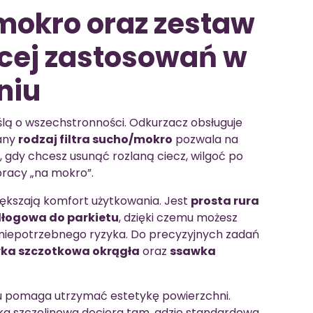
 mokro oraz zestaw
cej zastosowań w
niu
ślą o wszechstronności. Odkurzacz obsługuje
wany
rodzaj filtra sucho/mokro
pozwala na
, gdy chcesz usunąć rozlaną ciecz, wilgoć po
racy „na mokro”.
iększają komfort użytkowania. Jest
prosta rura
łogowa do parkietu
, dzięki czemu możesz
 niepotrzebnego ryzyka. Do precyzyjnych zadań
ka szczotkowa okrągła
oraz
ssawka
u pomaga utrzymać estetykę powierzchni.
a szczelinowa dociera tam, gdzie standardowa