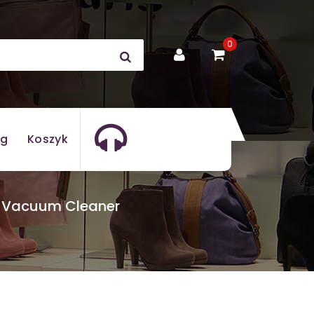
0
og
Koszyk
ry Vacuum Cleaner