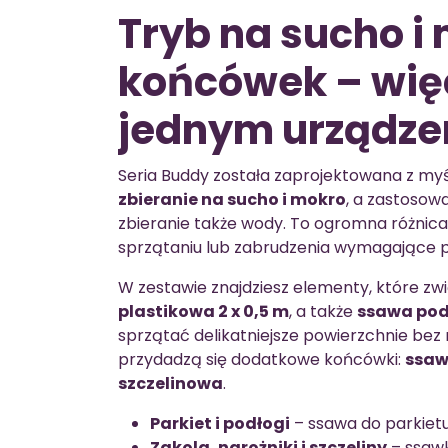
Tryb na sucho i
końcówek – wię
jednym urządze
Seria Buddy została zaprojektowana z my
zbieranie na sucho i mokro
, a zastoso
zbieranie także wody. To ogromna różnica
sprzątaniu lub zabrudzenia wymagające p
W zestawie znajdziesz elementy, które zw
plastikowa 2 x 0,5 m
, a także
ssawa pod
sprzątać delikatniejsze powierzchnie bez
przydadzą się dodatkowe końcówki:
ssaw
szczelinowa
.
Parkiet i podłogi
– ssawa do parkiet
Zakola, narożniki i szczeliny
– ssawk