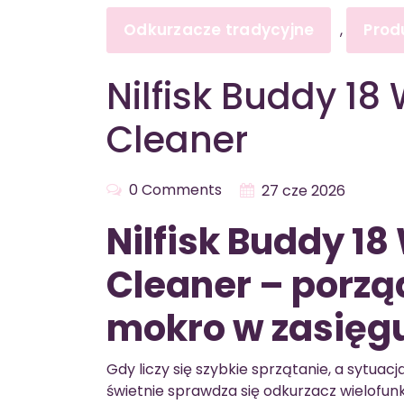
Odkurzacze tradycyjne
Prod
,
Nilfisk Buddy 1
Cleaner
0 Comments
27 cze 2026
Nilfisk Buddy 1
Cleaner – porzą
mokro w zasięgu
Gdy liczy się szybkie sprzątanie, a sytua
świetnie sprawdza się odkurzacz wielofun