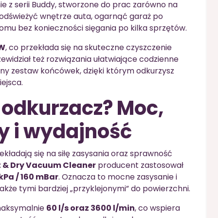
e z serii Buddy, stworzone do prac zarówno na
z odświeżyć wnętrze auta, ogarnąć garaż po
mu bez konieczności sięgania po kilka sprzętów.
 W
, co przekłada się na skuteczne czyszczenie
ewidział też rozwiązania ułatwiające codzienne
any zestaw końcówek, dzięki którym odkurzysz
ejsca.
 odkurzacz? Moc,
y i wydajność
ekładają się na siłę zasysania oraz sprawność
et & Dry Vacuum Cleaner
producent zastosował
 kPa / 160 mBar
. Oznacza to mocne zasysanie i
akże tymi bardziej „przyklejonymi” do powierzchni.
maksymalnie
60 l/s oraz 3600 l/min
, co wspiera