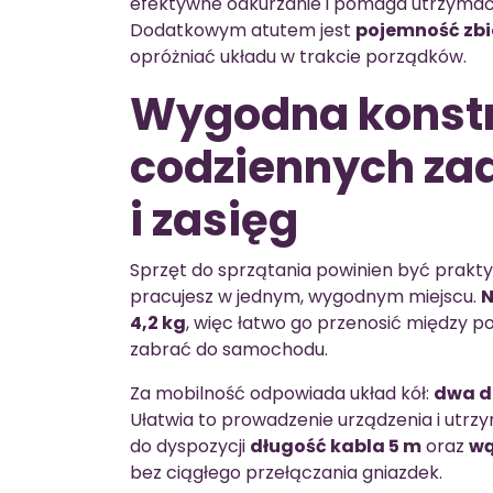
efektywne odkurzanie i pomaga utrzymać
Dodatkowym atutem jest
pojemność zbio
opróżniać układu w trakcie porządków.
Wygodna konstr
codziennych z
i zasięg
Sprzęt do sprzątania powinien być prakt
pracujesz w jednym, wygodnym miejscu.
N
4,2 kg
, więc łatwo go przenosić między p
zabrać do samochodu.
Za mobilność odpowiada układ kół:
dwa du
Ułatwia to prowadzenie urządzenia i utr
do dyspozycji
długość kabla 5 m
oraz
wą
bez ciągłego przełączania gniazdek.