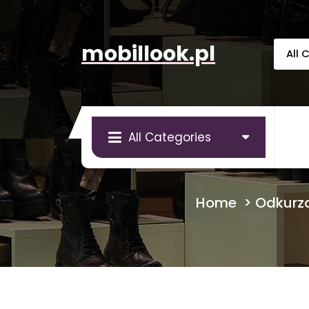
Skip
to
content
mobillook.pl
All Categories
Home
>
Odkurza