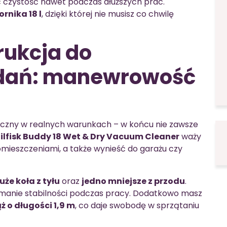
 czystość nawet podczas dłuższych prac.
rnika 18 l
, dzięki której nie musisz co chwilę
ukcja do
adań: manewrowość
yczny w realnych warunkach – w końcu nie zawsze
ilfisk Buddy 18 Wet & Dry Vacuum Cleaner
waży
omieszczeniami, a także wynieść do garażu czy
że koła z tyłu
oraz
jedno mniejsze z przodu
.
zymanie stabilności podczas pracy. Dodatkowo masz
ż o długości 1,9 m
, co daje swobodę w sprzątaniu