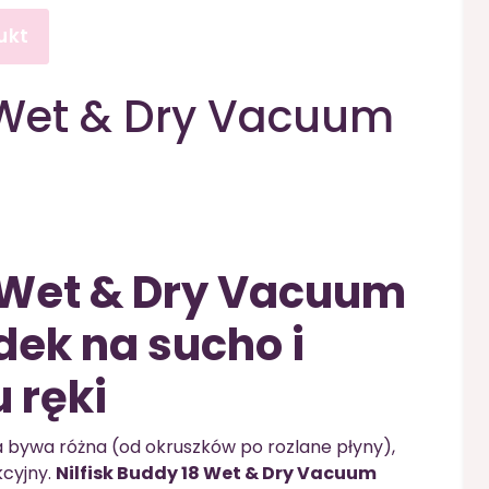
ukt
8 Wet & Dry Vacuum
8 Wet & Dry Vacuum
dek na sucho i
 ręki
cja bywa różna (od okruszków po rozlane płyny),
kcyjny.
Nilfisk Buddy 18 Wet & Dry Vacuum