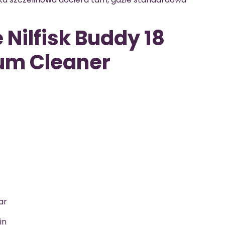
Nilfisk Buddy 18
um Cleaner
ar
in