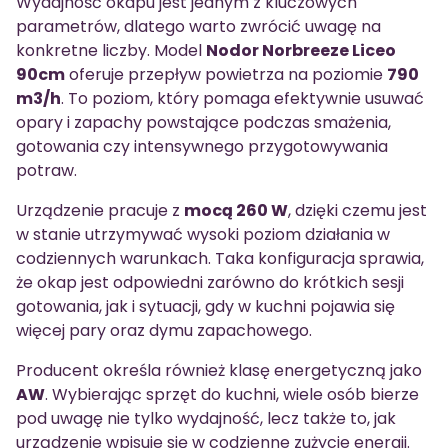
Wydajność okapu jest jednym z kluczowych
parametrów, dlatego warto zwrócić uwagę na
konkretne liczby. Model
Nodor Norbreeze Liceo
90cm
oferuje przepływ powietrza na poziomie
790
m3/h
. To poziom, który pomaga efektywnie usuwać
opary i zapachy powstające podczas smażenia,
gotowania czy intensywnego przygotowywania
potraw.
Urządzenie pracuje z
mocą 260 W
, dzięki czemu jest
w stanie utrzymywać wysoki poziom działania w
codziennych warunkach. Taka konfiguracja sprawia,
że okap jest odpowiedni zarówno do krótkich sesji
gotowania, jak i sytuacji, gdy w kuchni pojawia się
więcej pary oraz dymu zapachowego.
Producent określa również klasę energetyczną jako
AW
. Wybierając sprzęt do kuchni, wiele osób bierze
pod uwagę nie tylko wydajność, lecz także to, jak
urządzenie wpisuje się w codzienne zużycie energii.