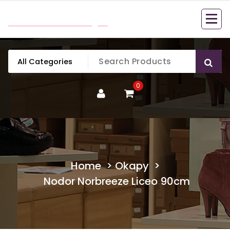
Skip
mobillook.pl
to
content
0
Home
>
Okapy
>
Nodor Norbreeze Liceo 90cm