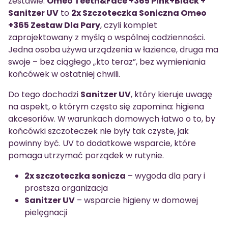
zestawie.
Omeo Teeth&Face +365 Pink+Black +
Sanitzer UV
to
2x Szczoteczka Soniczna Omeo
+365 Zestaw Dla Pary
, czyli komplet
zaprojektowany z myślą o wspólnej codzienności.
Jedna osoba używa urządzenia w łazience, druga ma
swoje – bez ciągłego „kto teraz”, bez wymieniania
końcówek w ostatniej chwili.
Do tego dochodzi
Sanitzer UV
, który kieruje uwagę
na aspekt, o którym często się zapomina: higiena
akcesoriów. W warunkach domowych łatwo o to, by
końcówki szczoteczek nie były tak czyste, jak
powinny być. UV to dodatkowe wsparcie, które
pomaga utrzymać porządek w rutynie.
2x szczoteczka sonicza
– wygoda dla pary i
prostsza organizacja
Sanitzer UV
– wsparcie higieny w domowej
pielęgnacji