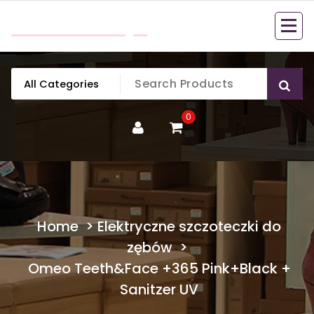
Skip
mobillook.pl
to
content
0
Home
>
Elektryczne szczoteczki do
zębów
>
Omeo Teeth&Face +365 Pink+Black +
Sanitzer UV