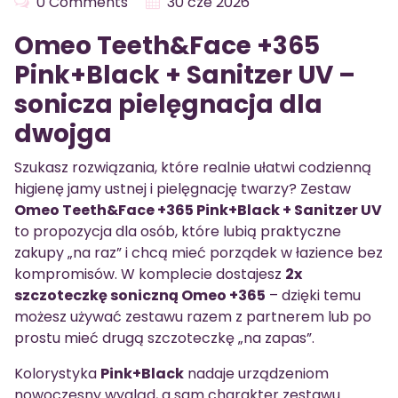
0 Comments
30 cze 2026
Omeo Teeth&Face +365
Pink+Black + Sanitzer UV –
sonicza pielęgnacja dla
dwojga
Szukasz rozwiązania, które realnie ułatwi codzienną
higienę jamy ustnej i pielęgnację twarzy? Zestaw
Omeo Teeth&Face +365 Pink+Black + Sanitzer UV
to propozycja dla osób, które lubią praktyczne
zakupy „na raz” i chcą mieć porządek w łazience bez
kompromisów. W komplecie dostajesz
2x
szczoteczkę soniczną Omeo +365
– dzięki temu
możesz używać zestawu razem z partnerem lub po
prostu mieć drugą szczoteczkę „na zapas”.
Kolorystyka
Pink+Black
nadaje urządzeniom
nowoczesny wygląd, a sam charakter zestawu