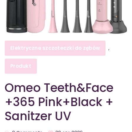
Elektryczne szczoteczki do zębów
,
Produkt
Omeo Teeth&Face
+365 Pink+Black +
Sanitzer UV