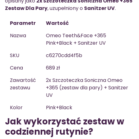
opisany jako
2x Szczoteczka Soniczna Omeo +365
Zestaw Dla Pary
, uzupełniony o
Sanitzer UV
.
Parametr
Wartość
Nazwa
Omeo Teeth&Face +365
Pink+Black + Sanitzer UV
SKU
c6270cdd4f5b
Cena
689 zł
Zawartość
2x Szczoteczka Soniczna Omeo
zestawu
+365 (zestaw dla pary) + Sanitzer
UV
Kolor
Pink+Black
Jak wykorzystać zestaw w
codziennej rutynie?