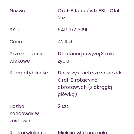
Nazwa
Oral-B Końcówki EB10 Olaf
2szt.
SKU
64f91b71399f
Cena
42.9 zł
Przeznaczenie
Dla dzieci powyżej 3 roku
wiekowe
życia
Kompatybilność
Do wszystkich szczoteczek
Oral-B rotacyjno-
obrotowych (z okrągłą
główką)
Liczba
2 szt.
końcówek w
zestawie
Rodzaj włókien i
Miękkie włókna, mała