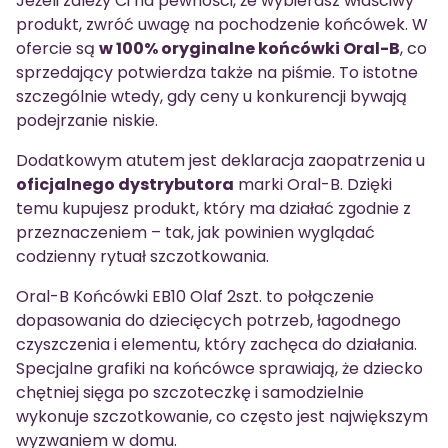
Jeżeli zależy Ci na pewności, że wybierasz właściwy
produkt, zwróć uwagę na pochodzenie końcówek. W
ofercie są
w 100% oryginalne końcówki Oral-B
, co
sprzedający potwierdza także na piśmie. To istotne
szczególnie wtedy, gdy ceny u konkurencji bywają
podejrzanie niskie.
Dodatkowym atutem jest deklaracja zaopatrzenia u
oficjalnego dystrybutora
marki Oral-B. Dzięki
temu kupujesz produkt, który ma działać zgodnie z
przeznaczeniem – tak, jak powinien wyglądać
codzienny rytuał szczotkowania.
Oral-B Końcówki EB10 Olaf 2szt. to połączenie
dopasowania do dziecięcych potrzeb, łagodnego
czyszczenia i elementu, który zachęca do działania.
Specjalne grafiki na końcówce sprawiają, że dziecko
chętniej sięga po szczoteczkę i samodzielnie
wykonuje szczotkowanie, co często jest największym
wyzwaniem w domu.