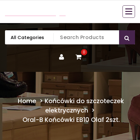
Skip
mobillook.pl
to
content
0
Home
>
Końcówki do szczoteczek
elektrycznych
>
Oral-B Końcówki EB10 Olaf 2szt.