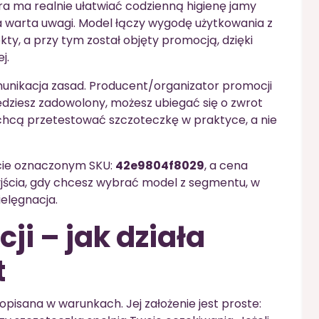
óra ma realnie ułatwiać codzienną higienę jamy
ja warta uwagi. Model łączy wygodę użytkowania z
ty, a przy tym został objęty promocją, dzięki
j.
unikacja zasad. Producent/organizator promocji
będziesz zadowolony, możesz ubiegać się o zwrot
e chcą przetestować szczoteczkę w praktyce, a nie
ncie oznaczonym SKU:
42e9804f8029
, a cena
yjścia, gdy chcesz wybrać model z segmentu, w
ielęgnacja.
ji – jak działa
t
opisana w warunkach. Jej założenie jest proste: