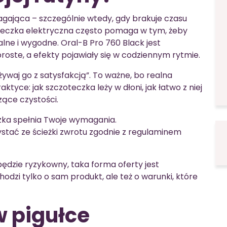
gająca – szczególnie wtedy, gdy brakuje czasu
teczka elektryczna często pomaga w tym, żeby
lne i wygodne. Oral-B Pro 760 Black jest
roste, a efekty pojawiały się w codziennym rytmie.
żywaj go z satysfakcją”. To ważne, bo realna
tyce: jak szczoteczka leży w dłoni, jak łatwo z niej
zące czystości.
czka spełnia Twoje wymagania.
stać ze ścieżki zwrotu zgodnie z regulaminem
 będzie ryzykowny, taka forma oferty jest
zi tylko o sam produkt, ale też o warunki, które
w pigułce