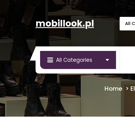
Skip
to
content
mobillook.pl
All Categories
Home
>
E