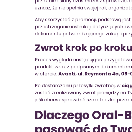
przez określony czas możesz sprawdzić, cz
uznasz, że nie spełnia swojej roli, organiz
Aby skorzystać z promocji, podstawą jest
przestrzeganie instrukcji dotyczących zw
dokumentu potwierdzającego zakup i pr
Zwrot krok po krok
Proces wygląda następująco: przygotowuj
produkt wraz z podpisanym dokumentem 
w ofercie:
Avanti, ul. Reymonta 4a, 05-
Po dostarczeniu przesyłki zwrotnej, w
ciąg
zostać zrealizowany zwrot pieniędzy na 
jeśli chcesz sprawdzić szczoteczkę przez d
Dlaczego Oral-B
pasować do Two