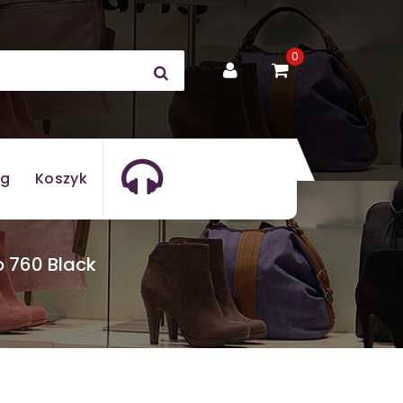
0
og
Koszyk
o 760 Black