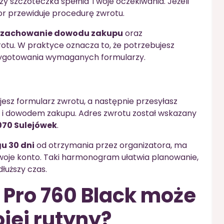
y szczoteczka spełnia Twoje oczekiwania. Jeżeli
ator przewiduje procedurę zwrotu.
zachowanie dowodu zakupu
oraz
rotu. W praktyce oznacza to, że potrzebujesz
zygotowania wymaganych formularzy.
u
esz formularz zwrotu, a następnie przesyłasz
i dowodem zakupu. Adres zwrotu został wskazany
070 Sulejówek
.
u 30 dni
od otrzymania przez organizatora, ma
Twoje konto. Taki harmonogram ułatwia planowanie,
łuższy czas.
 Pro 760 Black może
jej rutyny?