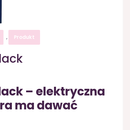
Produkt
,
lack
lack – elektryczna
tóra ma dawać