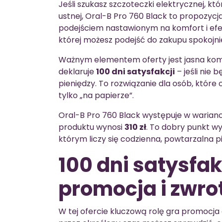
Jeśli szukasz szczoteczki elektrycznej, kt
ustnej, Oral-B Pro 760 Black to propozyc
podejściem nastawionym na komfort i efek
której możesz podejść do zakupu spokojnie
Ważnym elementem oferty jest jasna kom
deklaruje
100 dni satysfakcji
– jeśli nie 
pieniędzy. To rozwiązanie dla osób, któr
tylko „na papierze”.
Oral-B Pro 760 Black występuje w waria
produktu wynosi
310 zł
. To dobry punkt w
którym liczy się codzienna, powtarzalna p
100 dni satysfakc
promocja i zwro
W tej ofercie kluczową rolę gra promocja 