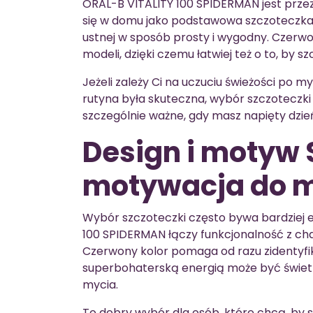
ORAL-B VITALITY 100 SPIDERMAN jest prze
się w domu jako podstawowa szczoteczka 
ustnej w sposób prosty i wygodny. Czerwo
modeli, dzięki czemu łatwiej też o to, by 
Jeżeli zależy Ci na uczuciu świeżości po 
rutyna była skuteczna, wybór szczoteczki 
szczególnie ważne, gdy masz napięty dzień 
Design i motyw
motywacja do m
Wybór szczoteczki często bywa bardziej 
100 SPIDERMAN łączy funkcjonalność z c
Czerwony kolor pomaga od razu zidentyfik
superbohaterską energią może być świe
mycia.
To dobry wybór dla osób, które chcą, by 