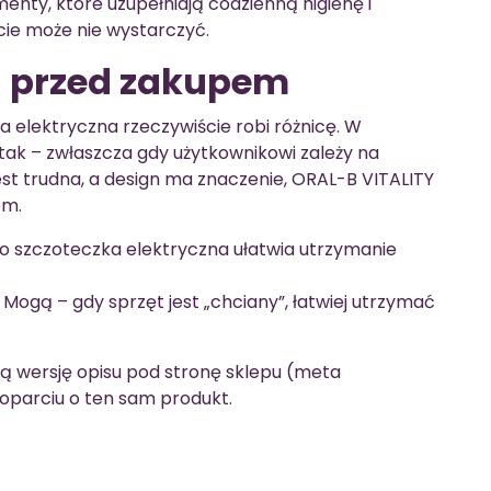
nty, które uzupełniają codzienną higienę i
ie może nie wystarczyć.
a przed zakupem
a elektryczna rzeczywiście robi różnicę. W
ak – zwłaszcza gdy użytkownikowi zależy na
jest trudna, a design ma znaczenie, ORAL-B VITALITY
em.
o szczoteczka elektryczna ułatwia utrzymanie
Mogą – gdy sprzęt jest „chciany”, łatwiej utrzymać
ą wersję opisu pod stronę sklepu (meta
 oparciu o ten sam produkt.