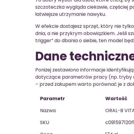
szczoteczka wygląda ciekawie, częściej poj
łatwiejsze utrzymanie nawyku.
W efekcie dostajesz sprzęt, który nie tylko 
dnia, a nie przykrym obowiązkiem. Jeśli s
trigger” do dbania o siebie, ten model będ
Dane techniczn
Poniżej zestawiono informacje identyfikuj
dotyczące parametrów pracy (np. tryby c
– przed zakupem warto porównać je z dok
Parametr
Wartość
Nazwa
ORAL-B VITA
SKU
c091597120f