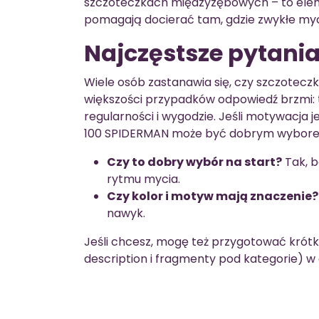
szczoteczkach międzyzębowych – to eleme
pomagają docierać tam, gdzie zwykłe myc
Najczęstsze pytani
Wiele osób zastanawia się, czy szczoteczk
większości przypadków odpowiedź brzmi: t
regularności i wygodzie. Jeśli motywacja 
100 SPIDERMAN może być dobrym wybor
Czy to dobry wybór na start?
Tak, b
rytmu mycia.
Czy kolor i motyw mają znaczenie?
nawyk.
Jeśli chcesz, mogę też przygotować krótk
description i fragmenty pod kategorie) w