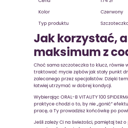
Cena
174 zł
Kolor
Czerwony
Typ produktu
Szczoteczka
Jak korzystać, 
maksimum z cod
Choć sama szczoteczka to klucz, równie wa
traktować mycie zębów jak stały punkt dn
zalecanego przez specjalistów. Dzięki tem
łatwiej utrzymać w dobrej kondycji.
Wybierając ORAL-B VITALITY 100 SPIDERMA
praktyce chodzi o to, by nie „gonić” efekt
pracę, a Ty prowadzisz końcówkę po pow
Jeśli zależy Ci na świeżości, pamiętaj też 