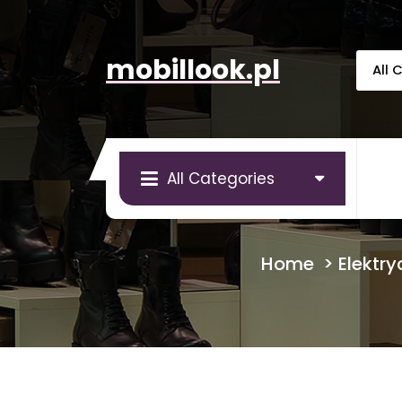
Skip
to
content
mobillook.pl
All Categories
Home
>
Elektr