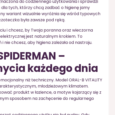
znaczona do codziennego użytkowania i sprawdzi
dla tych, którzy chcą zadbać o higienę jamy
ny wariant wizualnie wyróżnia się wśród typowych
szczoteczka była zawsze pod ręką.
myciu i chcesz, by Twoja poranna oraz wieczorna
elektrycznej jest naturalnym krokiem. To
i nie chcesz, aby higiena zależała od nastroju.
 SPIDERMAN –
ycia każdego dnia
emocjonalny niż techniczny. Model ORAL-B VITALITY
harakterystycznym, młodzieżowym klimatem.
ować produkt w łazience, a motyw kojarzący się z
tnym sposobem na zachęcenie do regularnego
sprzęt codziennego użytku nie był nudny. Gdy