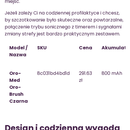
miejsc.
Jeżeli zależy Ci na codziennej profilaktyce i chcesz,
by szczotkowanie było skuteczne oraz powtarzalne,
połączenie trybu sonicznego z timerem i sygnałami
zmiany strefy jest bardzo praktycznym zestawem.
Model /
SKU
Cena
Akumulato
Nazwa
Oro-
8c031bd4bd1d
291.63
800 mAh
Med
zł
Oro-
Brush
Czarna
Design i codzienna wygoda