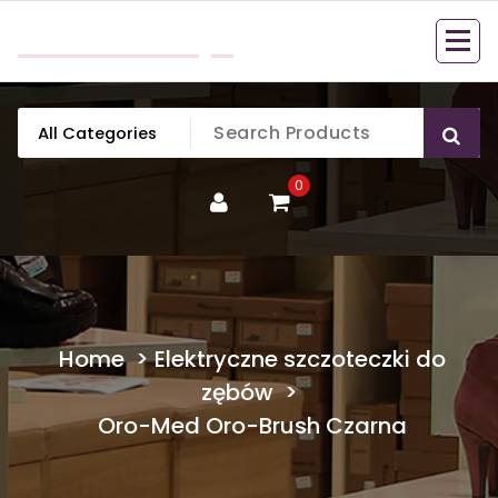
Skip
mobillook.pl
to
content
0
Home
>
Elektryczne szczoteczki do
zębów
>
Oro-Med Oro-Brush Czarna