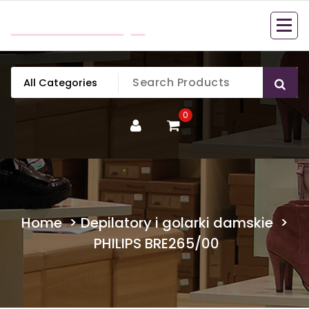
Skip
mobillook.pl
to
content
0
Home
>
Depilatory i golarki damskie
>
PHILIPS BRE265/00