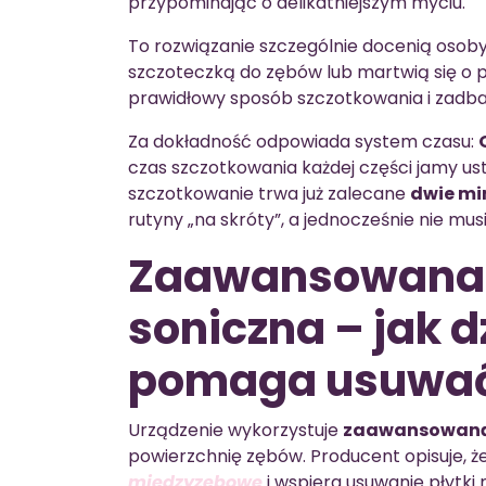
przypominając o delikatniejszym myciu.
To rozwiązanie szczególnie docenią osoby
szczoteczką do zębów lub martwią się o p
prawidłowy sposób szczotkowania i zadba
Za dokładność odpowiada system czasu:
czas szczotkowania każdej części jamy ustn
szczotkowanie trwa już zalecane
dwie mi
rutyny „na skróty”, a jednocześnie nie mus
Zaawansowana 
soniczna – jak d
pomaga usuwać
Urządzenie wykorzystuje
zaawansowaną 
powierzchnię zębów. Producent opisuje, 
międzyzębowe
i wspiera usuwanie płytki 