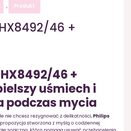
Produkt
,
e HX8492/46 +
e HX8492/46 +
bielszy uśmiech i
la podczas mycia
le nie chcesz rezygnować z delikatności,
Philips
propozycja stworzona z myślą o codziennej
ogię soniczną, która pomaga usuwać przebarwienia