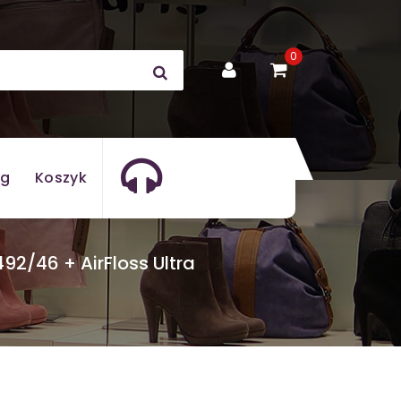
0
og
Koszyk
92/46 + AirFloss Ultra