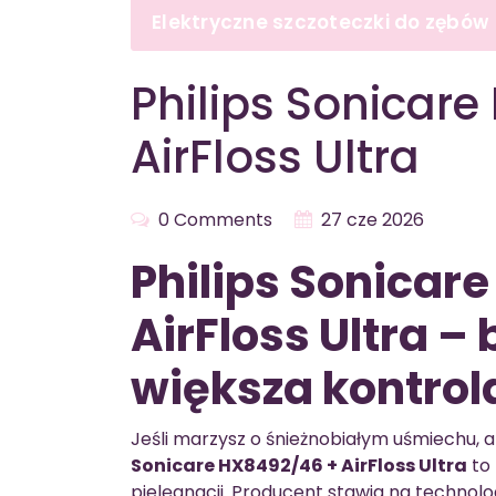
Elektryczne szczoteczki do zębów
Philips Sonicar
AirFloss Ultra
0 Comments
27 cze 2026
Philips Sonicar
AirFloss Ultra – 
większa kontro
Jeśli marzysz o śnieżnobiałym uśmiechu, a
Sonicare HX8492/46 + AirFloss Ultra
to 
pielęgnacji. Producent stawia na technol