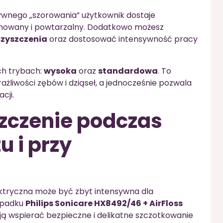
ywnego „szorowania” użytkownik dostaje
anowany i powtarzalny. Dodatkowo możesz
zyszczenia
oraz dostosować intensywność pracy
ch trybach:
wysoka
oraz
standardowa
. To
żliwości zębów i dziąseł, a jednocześnie pozwala
cji.
zczenie podczas
 i przy
ektryczna może być zbyt intensywna dla
zypadku
Philips Sonicare HX8492/46 + AirFloss
ą wspierać bezpieczne i delikatne szczotkowanie