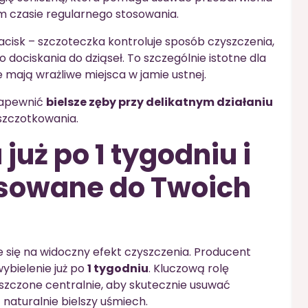
kim czasie regularnego stosowania.
isk – szczoteczka kontroluje sposób czyszczenia,
 dociskania do dziąseł. To szczególnie istotne dla
 mają wrażliwe miejsca w jamie ustnej.
zapewnić
bielsze zęby przy delikatnym działaniu
 szczotkowania.
już po 1 tygodniu i
sowane do Twoich
e się na widoczny efekt czyszczenia. Producent
wybielenie już po
1 tygodniu
. Kluczową rolę
eszczone centralnie, aby skutecznie usuwać
naturalnie bielszy uśmiech.