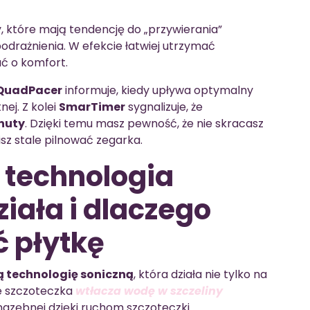
, które mają tendencję do „przywierania”
odrażnienia. W efekcie łatwiej utrzymać
ć o komfort.
QuadPacer
informuje, kiedy upływa optymalny
ej. Z kolei
SmarTimer
sygnalizuje, że
nuty
. Dzięki temu masz pewność, że nie skracasz
isz stale pilnować zegarka.
technologia
ziała i dlaczego
 płytkę
technologię soniczną
, która działa nie tylko na
że szczoteczka
wtłacza wodę w szczeliny
nazębnej dzięki ruchom szczoteczki.