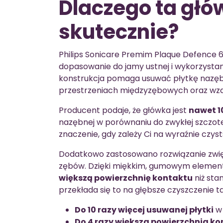
Dlaczego ta głów
skutecznie?
Philips Sonicare Premim Plaque Defence 6
dopasowanie do jamy ustnej i wykorzystani
konstrukcja pomaga usuwać płytkę nazębn
przestrzeniach międzyzębowych oraz wzdłuż
Producent podaje, że główka jest
nawet 1
nazębnej w porównaniu do zwykłej szczote
znaczenie, gdy zależy Ci na wyraźnie czy
Dodatkowo zastosowano rozwiązanie zwię
zębów. Dzięki miękkim, gumowym eleme
większą powierzchnię kontaktu
niż sta
przekłada się to na głębsze czyszczenie ta
Do 10 razy więcej usuwanej płytki
w 
Do 4 razy większa powierzchnia k