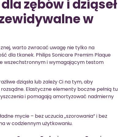
dla zębów i dziąseł
rzewidywalne w
znej, warto zwracać uwagę nie tylko na
ność dla tkanek. Philips Sonicare Premim Plaque
ane wszechstronnym i wymagającym testom
żliwe dziąsła lub zależy Ci na tym, aby
 rozsądne. Elastyczne elementy boczne pełnią tu
czyszczenia i pomagają amortyzować nadmierny
ładne mycie – bez uczucia „szorowania” i bez
wna w codziennym użytkowaniu.