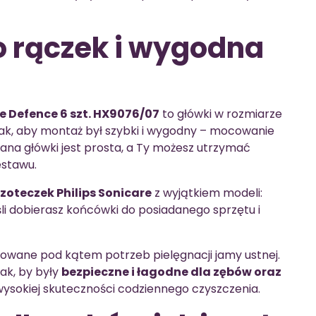
 rączek i wygodna
e Defence 6 szt. HX9076/07
to główki w rozmiarze
k, aby montaż był szybki i wygodny – mocowanie
iana główki jest prosta, a Ty możesz utrzymać
estawu.
zoteczek Philips Sonicare
z wyjątkiem modeli:
eśli dobierasz końcówki do posiadanego sprzętu i
stowane pod kątem potrzeb pielęgnacji jamy ustnej.
ak, by były
bezpieczne i łagodne dla zębów oraz
ysokiej skuteczności codziennego czyszczenia.