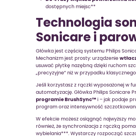
dostępnych miejsc**
Technologia son
Sonicare i par
Główka jest częścią systemu Philips Sonica
Mechanizm jest prosty: urządzenie
wtłac
usuwać płytkę nazębną dzięki ruchom szczo
„precyzyjne” niż w przypadku klasycznego
Jeśli korzystasz z rączki wyposażonej w f
automatyzację. Główka Philips Sonicare 
programie BrushSync™
i – jak podaje 
program oraz intensywność szczotkowani
W efekcie możesz osiągnąć najwyższy moż
również, że synchronizacja z rączką pom
wybielania***. Wystarczy rozpocząć szc