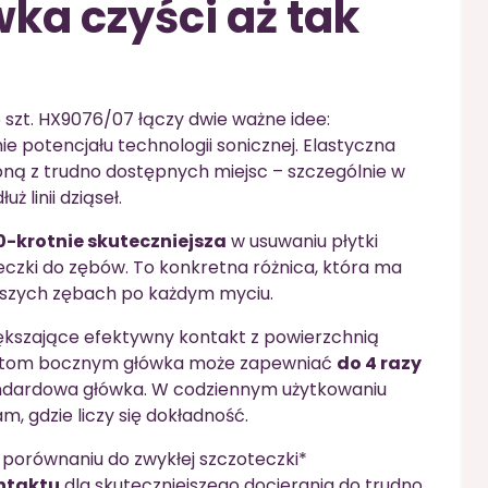
ka czyści aż tak
 szt. HX9076/07 łączy dwie ważne idee:
e potencjału technologii sonicznej. Elastyczna
ą z trudno dostępnych miejsc – szczególnie w
 linii dziąseł.
0-krotnie skuteczniejsza
w usuwaniu płytki
czki do zębów. To konkretna różnica, która ma
stszych zębach po każdym myciu.
kszające efektywny kontakt z powierzchnią
ntom bocznym główka może zapewniać
do 4 razy
ndardowa główka. W codziennym użytkowaniu
m, gdzie liczy się dokładność.
porównaniu do zwykłej szczoteczki*
ontaktu
dla skuteczniejszego docierania do trudno