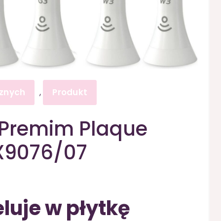
cznych
Produkt
,
e Premim Plaque
HX9076/07
luje w płytkę