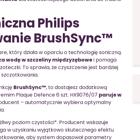
iczna Philips
owanie BrushSync™
re, który działa w oparciu o technologię soniczną.
za wodę w szczeliny międzyzębowe
i pomaga
teczki. To sprawia, że czyszczenie jest bardziej
 szczotkowania.
unkcję
BrushSync™
, to dostajesz dodatkową
Premim Plaque Defence 6 szt. HX9076/07
paruje w
producent – automatycznie wybiera optymalny
a.
liwy poziom czystości*. Producent wskazuje
aga w uzyskaniu wyjątkowo skutecznego efektu
zotkowanie, aby system dopasował parametry