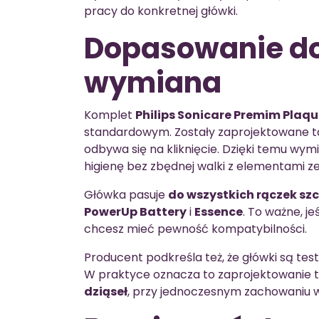
pracy do konkretnej główki.
Dopasowanie do
wymiana
Komplet
Philips Sonicare Premim Plaqu
standardowym. Zostały zaprojektowane ta
odbywa się na kliknięcie. Dzięki temu wym
higienę bez zbędnej walki z elementami z
Główka pasuje
do wszystkich rączek szc
PowerUp Battery
i
Essence
. To ważne, j
chcesz mieć pewność kompatybilności.
Producent podkreśla też, że główki są te
W praktyce oznacza to zaprojektowanie t
dziąseł
, przy jednoczesnym zachowaniu w