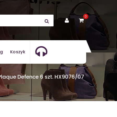
0
og
Koszyk
 Plaque Defence 6 szt. HX9076/07