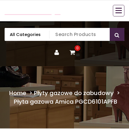
Skip
mobillook.pl
to
content
0
Home
>
Płyty gazowe do zabudowy
>
Płyta gazowa Amica PGCD6101APFB