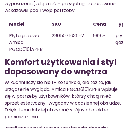
wyposażenia), daj znać – przygotuję dopasowane
wskazówki pod Twoje potrzeby.
Model
SKU
Cena
Typ
Płyta gazowa
280507fd36e2
999 zł
płyta
Amica
gazo
PGCD6101APFB
Komfort użytkowania i styl
dopasowany do wnętrza
W kuchni liczy się nie tylko funkcja, ale też to, jak
urządzenie wygląda. Amica PGCD6101APFB wpisuje
się w potrzeby użytkowników, którzy chcą mieć
sprzęt estetyczny i wygodny w codziennej obsłudze.
Dzięki temu łatwiej utrzymać spójny charakter
pomieszczenia.