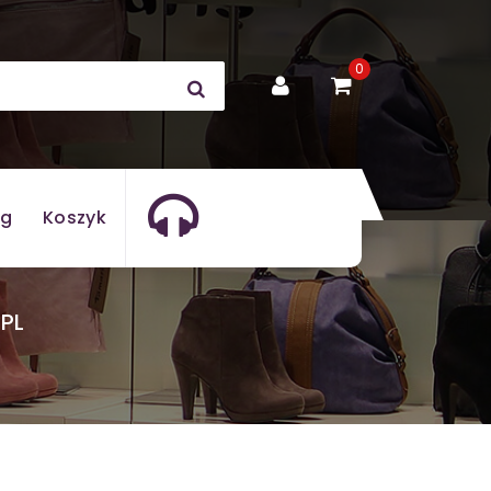
0
og
Koszyk
PL