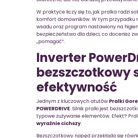
W praktyce liczy się to, jak pralka radzi s
komfort domowników. W tym przypadku na
wsadu oraz program nastawiony na higie
bezpieczeństwo dla dzieci, co docenisz z
„pomagać”.
Inverter PowerD
bezszczotkowy si
efektywność
Jednym z kluczowych atutów
Pralki Gor
POWERDRIVE
. Silnik pralki jest bezszczo
typowe zużywanie elementów. Efekt? Pralk
wyraźnie cichszy
.
Bezszczotkowy napęd przekłada się równie