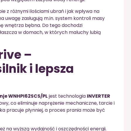
obie z różnymi ilościami ubrań i jak wpływa na
 uwagę zasługują m.in. system kontroli masy
nę wnętrza bębna. Do tego dochodzi
właszcza w domach, w których maluchy lubią
rive –
lnik i lepsza
enje WNHPI62SCS/PL
jest technologia
INVERTER
tkowy, co eliminuje naprężenie mechaniczne, tarcie i
a pracuje płynniej, a proces prania może być
ż na wyższą wydajność i oszczędności energii.