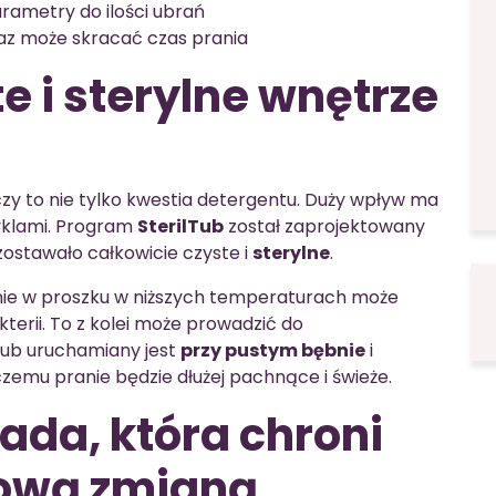
rametry do ilości ubrań
raz może skracać czas prania
te i sterylne wnętrze
y to nie tylko kwestia detergentu. Duży wpływ ma
cyklami. Program
SterilTub
został zaprojektowany
zostawało całkowicie czyste i
sterylne
.
nie w proszku w niższych temperaturach może
terii. To z kolei może prowadzić do
Tub uruchamiany jest
przy pustym bębnie
i
i czemu pranie będzie dłużej pachnące i świeże.
ada, która chroni
ową zmianą