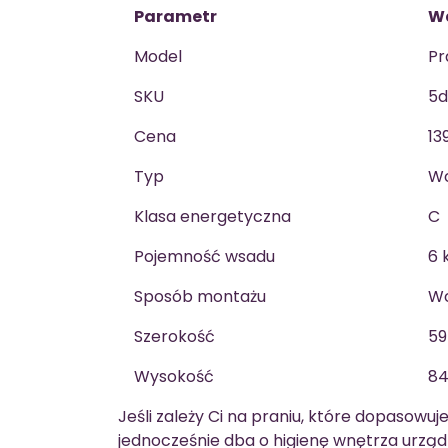
Parametr
W
Model
Pr
SKU
5d
Cena
13
Typ
Wo
Klasa energetyczna
C
Pojemność wsadu
6 
Sposób montażu
Wo
Szerokość
5
Wysokość
8
Jeśli zależy Ci na praniu, które dopasowu
jednocześnie dba o higienę wnętrza urząd