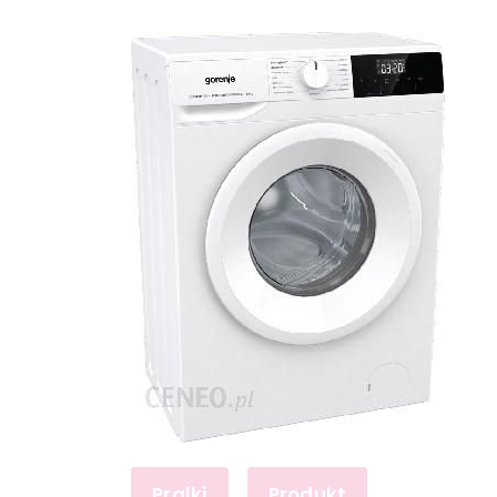
Pralki
Produkt
,