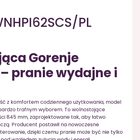
 WNHPI62SCS/PL
jąca Gorenje
– pranie wydajne i
dność z komfortem codziennego użytkowania, model
bardzo trafnym wyborem. To wolnostojące
ści 845 mm, zaprojektowane tak, aby łatwo
iczą. Producent postawił na nowoczesne
terowanie, dzięki czemu pranie może być nie tylko
 pod względem zużycia wody i energii.