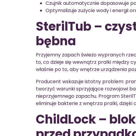
Czujnik automatycznie dopasowuje pa
Optymalizuje zużycie wody i energii o
SterilTub – czys
bębna
Przyjemny zapach świeżo wypranych rzecz
to, co dzieje się wewnątrz pralki między 
właśnie po to, aby wnętrze urządzenia po
Producent wskazuje istotny problem: pra
tworzyć warunki sprzyjające rozwojowi bak
nieprzyjemnego zapachu. Program Steril
eliminuje bakterie z wnętrza pralki, dzięk
ChildLock – blok
przed przypadk