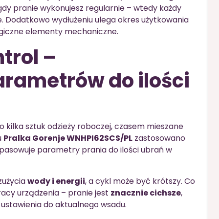
dy pranie wykonujesz regularnie – wtedy każdy
e. Dodatkowo wydłużeniu ulega okres użytkowania
lgiczne elementy mechaniczne.
trol –
rametrów do ilości
o kilka sztuk odzieży roboczej, czasem mieszane
u
Pralka Gorenje WNHPI62SCS/PL
zastosowano
pasowuje parametry prania do ilości ubrań w
zużycia
wody i energii
, a cykl może być krótszy. Co
acy urządzenia – pranie jest
znacznie cichsze
,
i ustawienia do aktualnego wsadu.