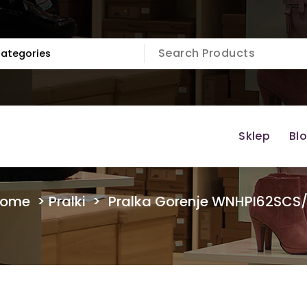
Sklep
Bl
ome
>
Pralki
>
Pralka Gorenje WNHPI62SCS/