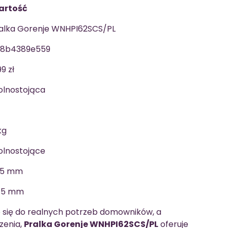
artość
alka Gorenje WNHPI62SCS/PL
8b4389e559
99 zł
lnostojąca
kg
lnostojące
95 mm
45 mm
je się do realnych potrzeb domowników, a
zenia,
Pralka Gorenje WNHPI62SCS/PL
oferuje