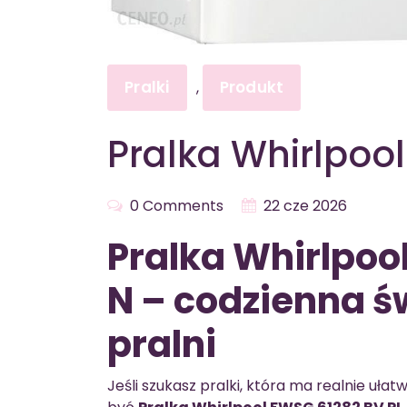
Pralki
Produkt
,
Pralka Whirlpoo
0 Comments
22 cze 2026
Pralka Whirlpoo
N – codzienna ś
pralni
Jeśli szukasz pralki, która ma realnie 