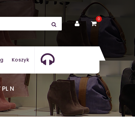
0
og
Koszyk
 PL N