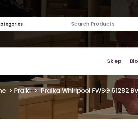
Sklep
Bl
me
>
Pralki
>
Pralka Whirlpool FWSG 61282 BV