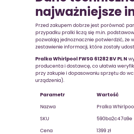
najważniejsze i
Przed zakupem dobrze jest porównać pa
przypadku pralki liczą się m.in. podstawow
pozwalają jednoznacznie potwierdzić, że w
zestawienie informacji, które zostały udo
Pralka Whirlpool FWSG 61282 BV PL N
wy
producenta i dostawcę, co ułatwia weryfik
przy zakupie i dopasowaniu sprzętu do wc
urządzenia).
Parametr
Wartość
Nazwa
Pralka Whirlpoo
SKU
590ba2c47a9e
Cena
1399 zł