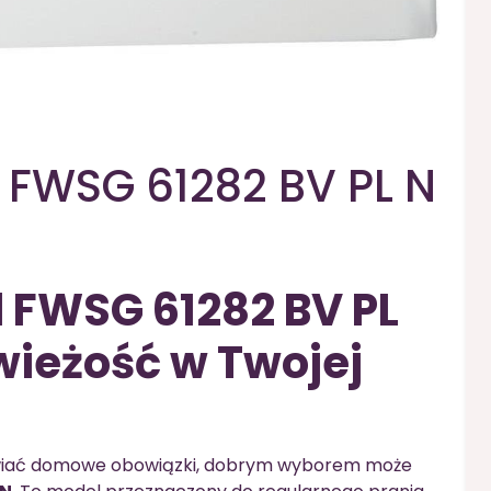
l FWSG 61282 BV PL N
l FWSG 61282 BV PL
wieżość w Twojej
ułatwiać domowe obowiązki, dobrym wyborem może