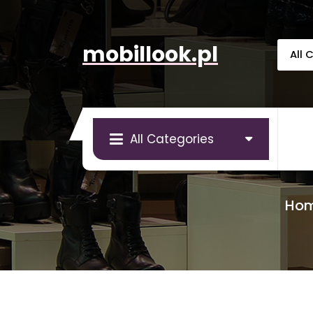
Skip
to
content
mobillook.pl
All Categories
Ho