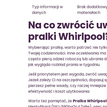
Typ informacji w
Brak dodatkow
danych
materiałach
Na co zwrócić u
pralki Whirlpool
Wybierając pralkę, warto patrzeć nie tylk
Twojej codzienności. Inne oczekiwania ma si
często pierą odzież roboczą lub ubrania dz
jak wygląda rozkład prania w tygodniu.
Jeśli priorytetem jest wygoda, zwróć uwag
Jeżeli zależy Ci na oszczędności, dopasuj
pierzesz pełne wsady, czy raczej mniejsze
efektywność i koszt użytkowania.
Warto też pamiętać, że
Pralka Whirlpool
identyfikacji (SKU 590ba2c47a9e), więc p