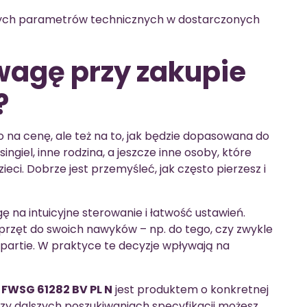
ych parametrów technicznych w dostarczonych
wagę przy zakupie
?
o na cenę, ale też na to, jak będzie dopasowana do
ngiel, inne rodzina, a jeszcze inne osoby, które
ieci. Dobrze jest przemyśleć, jak często pierzesz i
ę na intuicyjne sterowanie i łatwość ustawień.
 sprzęt do swoich nawyków – np. do tego, czy zwykle
 partie. W praktyce te decyzje wpływają na
 FWSG 61282 BV PL N
jest produktem o konkretnej
rzy dalszych poszukiwaniach specyfikacji możesz