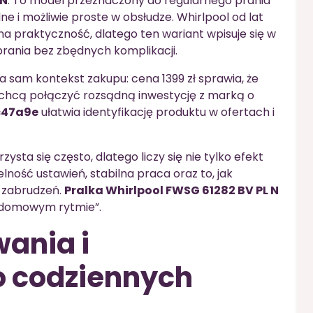
 N
. To model przeznaczony do regularnego prania
e i możliwie proste w obsłudze. Whirlpool od lat
na praktyczność, dlatego ten wariant wpisuje się w
rania bez zbędnych komplikacji.
 sam kontekst zakupu: cena 1399 zł sprawia, że
y chcą połączyć rozsądną inwestycję z marką o
c47a9e
ułatwia identyfikację produktu w ofertach i
ysta się często, dlatego liczy się nie tylko efekt
lność ustawień, stabilna praca oraz to, jak
i zabrudzeń.
Pralka Whirlpool FWSG 61282 BV PL N
 „domowym rytmie”.
ania i
 codziennych