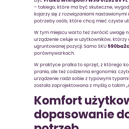
być
Pralka Whirlpool FWSG 61282 BV PL
– takiego, które ma być skuteczne, wygodn
kojarzy się z rozwiązaniami nastawionymi 
potrzeby osób, które chcą mieć czyste ub
W tym miejscu warto też zwrócić uwagę na
urządzenie celuje w użytkowników, którz
ugruntowanej pozycji. Samo SKU
590ba2
porównywarkach.
W praktyce pralka to sprzęt, z którego korz
prania, ale też codzienna ergonomia: czyte
urządzenie radzi sobie z typowymi typam
została zaprojektowana z myślą o takim
Komfort użytkow
dopasowanie do
potrzeb