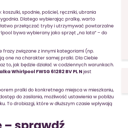
szulki, spodnie, pościel, ręczniki, ubrania
tygodnia. Dlatego wybierając pralkę, warto
a łatwo przełączać tryby i utrzymywać powtarzalne
lpool bywa wybierany jako sprzęt „na lata” – do
 frazy związane z innymi kategoriami (np.
ją one na charakter samej pralki. Dla Ciebie
az to, jak będzie działać w codziennych warunkach.
alka Whirlpool FWSG 61282 BV PL N
jest
borem pralki do konkretnego miejsca w mieszkaniu,
dostęp do zasilania, możliwość ustawienia w pobliżu
. To drobiazgi, które w dłuższym czasie wpływają
e – sprawdź