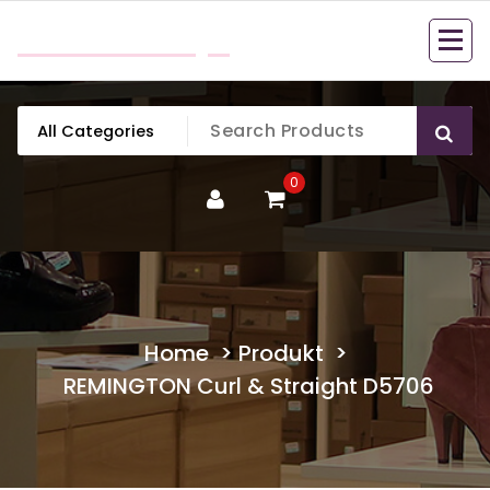
Skip
mobillook.pl
to
content
0
Home
>
Produkt
>
REMINGTON Curl & Straight D5706