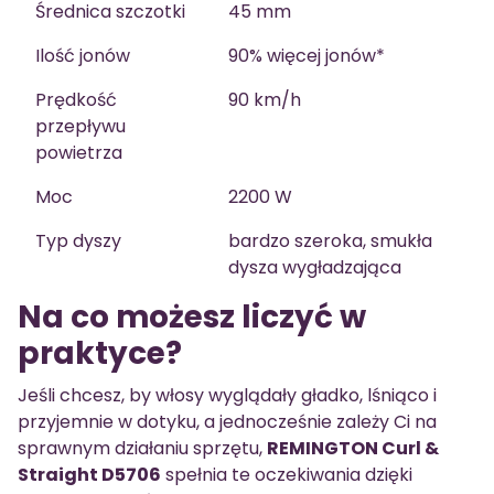
Średnica szczotki
45 mm
Ilość jonów
90% więcej jonów*
Prędkość
90 km/h
przepływu
powietrza
Moc
2200 W
Typ dyszy
bardzo szeroka, smukła
dysza wygładzająca
Na co możesz liczyć w
praktyce?
Jeśli chcesz, by włosy wyglądały gładko, lśniąco i
przyjemnie w dotyku, a jednocześnie zależy Ci na
sprawnym działaniu sprzętu,
REMINGTON Curl &
Straight D5706
spełnia te oczekiwania dzięki