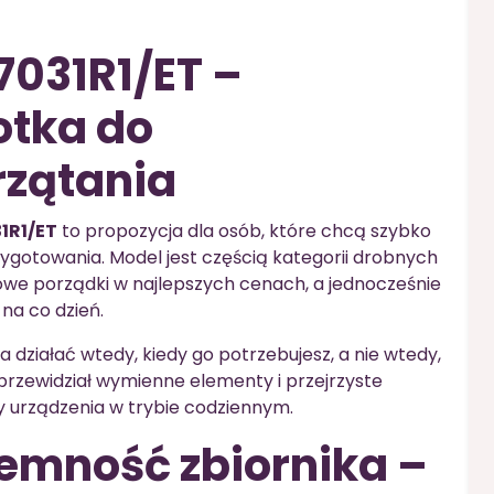
031R1/ET –
otka do
rzątania
1R1/ET
to propozycja dla osób, które chcą szybko
otowania. Model jest częścią kategorii drobnych
we porządki w najlepszych cenach, a jednocześnie
a co dzień.
 działać wtedy, kiedy go potrzebujesz, a nie wtedy,
 przewidział wymienne elementy i przejrzyste
y urządzenia w trybie codziennym.
emność zbiornika –