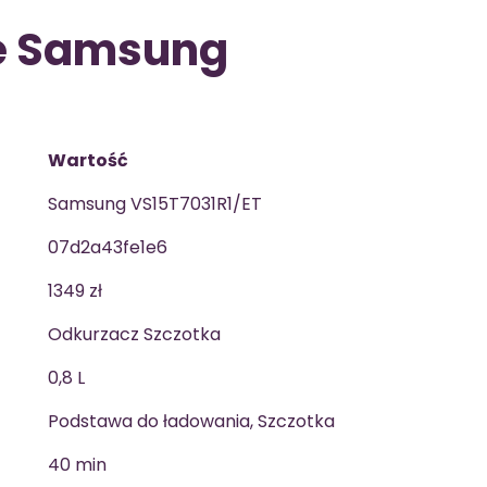
e Samsung
Wartość
Samsung VS15T7031R1/ET
07d2a43fe1e6
1349 zł
Odkurzacz Szczotka
0,8 L
Podstawa do ładowania, Szczotka
40 min