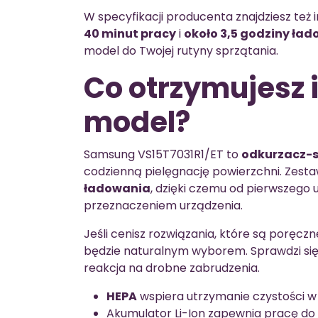
W specyfikacji producenta znajdziesz też i
40 minut pracy
i
około 3,5 godziny ła
model do Twojej rutyny sprzątania.
Co otrzymujesz i
model?
Samsung VS15T7031R1/ET to
odkurzacz-
codzienną pielęgnację powierzchni. Zest
ładowania
, dzięki czemu od pierwszego
przeznaczeniem urządzenia.
Jeśli cenisz rozwiązania, które są poręcz
będzie naturalnym wyborem. Sprawdzi się 
reakcja na drobne zabrudzenia.
HEPA
wspiera utrzymanie czystości w 
Akumulator Li-Ion zapewnia pracę do