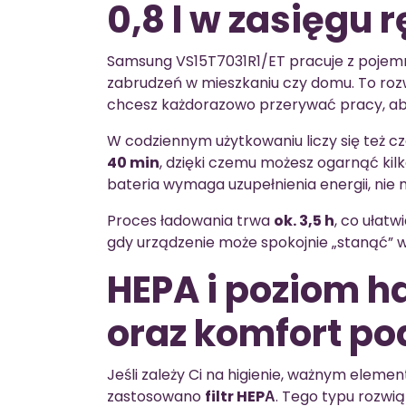
0,8 l w zasięgu r
Samsung VS15T7031R1/ET pracuje z poje
zabrudzeń w mieszkaniu czy domu. To rozw
chcesz każdorazowo przerywać pracy, aby
W codziennym użytkowaniu liczy się też cz
40 min
, dzięki czemu możesz ogarnąć kilk
bateria wymaga uzupełnienia energii, nie 
Proces ładowania trwa
ok. 3,5 h
, co ułat
gdy urządzenie może spokojnie „stanąć” 
HEPA i poziom h
oraz komfort po
Jeśli zależy Ci na higienie, ważnym elemen
zastosowano
filtr HEPА
. Tego typu rozwi