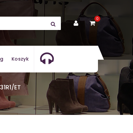
0
og
Koszyk
31R1/ET