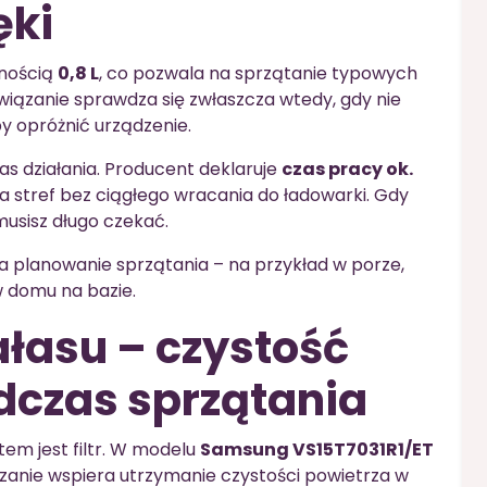
ęki
mnością
0,8 L
, co pozwala na sprzątanie typowych
iązanie sprawdza się zwłaszcza wtedy, gdy nie
 opróżnić urządzenie.
as działania. Producent deklaruje
czas pracy ok.
a stref bez ciągłego wracania do ładowarki. Gdy
musisz długo czekać.
wia planowanie sprzątania – na przykład w porze,
w domu na bazie.
ałasu – czystość
dczas sprzątania
tem jest filtr. W modelu
Samsung VS15T7031R1/ET
ązanie wspiera utrzymanie czystości powietrza w