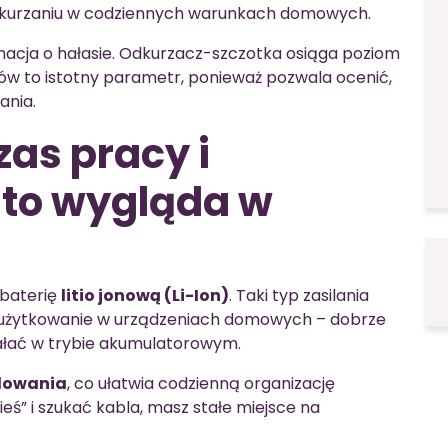
odkurzaniu w codziennych warunkach domowych.
macja o hałasie. Odkurzacz-szczotka osiąga poziom
ów to istotny parametr, ponieważ pozwala ocenić,
ania.
zas pracy i
 to wygląda w
baterię
litio jonową (Li-Ion)
. Taki typ zasilania
e użytkowanie w urządzeniach domowych – dobrze
iałać w trybie akumulatorowym.
dowania
, co ułatwia codzienną organizację
eś” i szukać kabla, masz stałe miejsce na