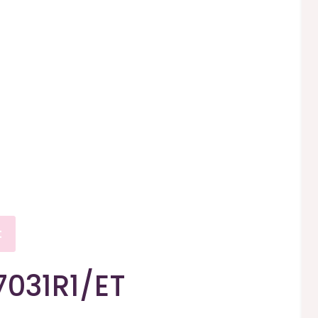
t
031R1/ET