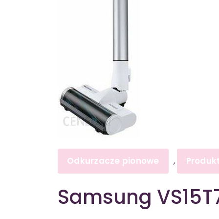
Odkurzacze pionowe
Produk
,
Samsung VS15T7