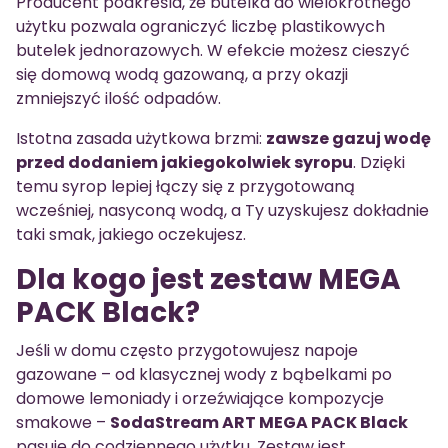
Producent podkreśla, że butelka do wielokrotnego
użytku pozwala ograniczyć liczbę plastikowych
butelek jednorazowych. W efekcie możesz cieszyć
się domową wodą gazowaną, a przy okazji
zmniejszyć ilość odpadów.
Istotna zasada użytkowa brzmi:
zawsze gazuj wodę
przed dodaniem jakiegokolwiek syropu
. Dzięki
temu syrop lepiej łączy się z przygotowaną
wcześniej, nasyconą wodą, a Ty uzyskujesz dokładnie
taki smak, jakiego oczekujesz.
Dla kogo jest zestaw MEGA
PACK Black?
Jeśli w domu często przygotowujesz napoje
gazowane – od klasycznej wody z bąbelkami po
domowe lemoniady i orzeźwiające kompozycje
smakowe –
SodaStream ART MEGA PACK Black
pasuje do codziennego użytku. Zestaw jest