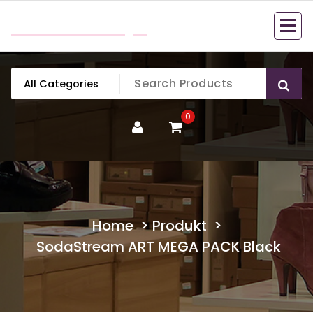
Skip
mobillook.pl
to
content
0
Home
>
Produkt
>
SodaStream ART MEGA PACK Black