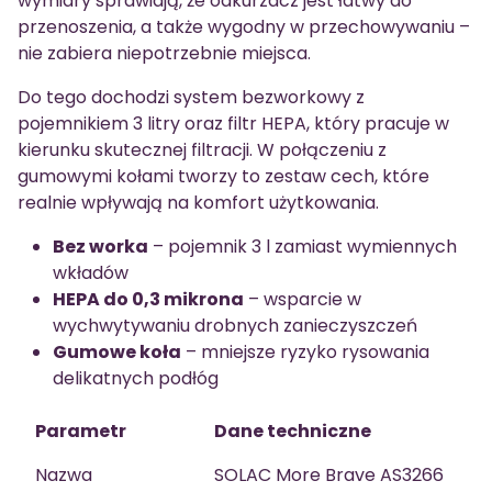
wymiary sprawiają, że odkurzacz jest łatwy do
przenoszenia, a także wygodny w przechowywaniu –
nie zabiera niepotrzebnie miejsca.
Do tego dochodzi system bezworkowy z
pojemnikiem 3 litry oraz filtr HEPA, który pracuje w
kierunku skutecznej filtracji. W połączeniu z
gumowymi kołami tworzy to zestaw cech, które
realnie wpływają na komfort użytkowania.
Bez worka
– pojemnik 3 l zamiast wymiennych
wkładów
HEPA do 0,3 mikrona
– wsparcie w
wychwytywaniu drobnych zanieczyszczeń
Gumowe koła
– mniejsze ryzyko rysowania
delikatnych podłóg
Parametr
Dane techniczne
Nazwa
SOLAC More Brave AS3266