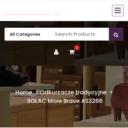
Skip
mobillook.pl
to
content
0
Home
>
Odkurzacze tradycyjne
>
SOLAC More Brave AS3266