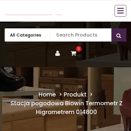
Skip
mobillook.pl
to
content
0
Home
>
Produkt
>
Stacja pogodowa Biowin Termometr Z
Higrometrem 014800