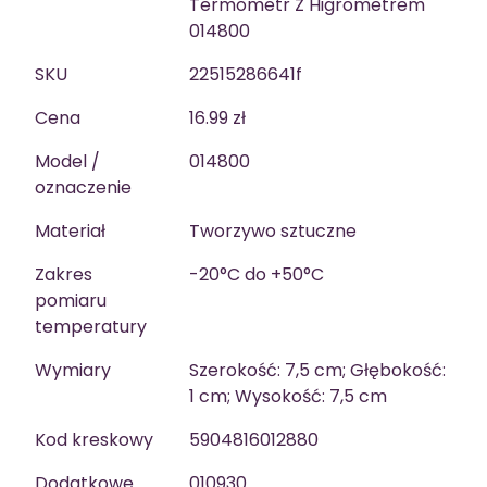
Termometr Z Higrometrem
014800
SKU
22515286641f
Cena
16.99 zł
Model /
014800
oznaczenie
Materiał
Tworzywo sztuczne
Zakres
-20°C do +50°C
pomiaru
temperatury
Wymiary
Szerokość: 7,5 cm; Głębokość:
1 cm; Wysokość: 7,5 cm
Kod kreskowy
5904816012880
Dodatkowe
010930