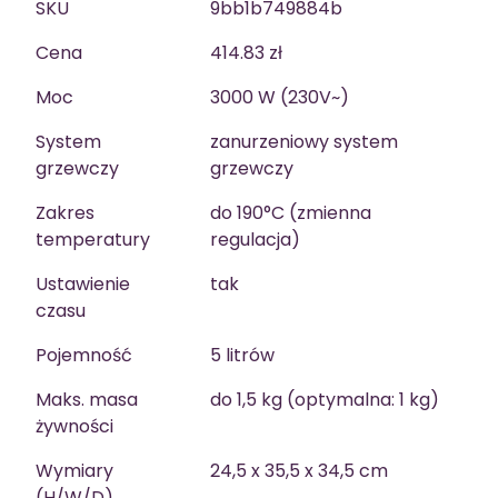
SKU
9bb1b749884b
Cena
414.83 zł
Moc
3000 W (230V~)
System
zanurzeniowy system
grzewczy
grzewczy
Zakres
do 190°C (zmienna
temperatury
regulacja)
Ustawienie
tak
czasu
Pojemność
5 litrów
Maks. masa
do 1,5 kg (optymalna: 1 kg)
żywności
Wymiary
24,5 x 35,5 x 34,5 cm
(H/W/D)