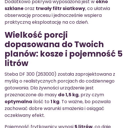
Dodatkowo pokrywa wyposażona jest w
okno
szklane
oraz
trwały filtr siatkowy
, co ułatwia
obserwację procesu i jednocześnie wspiera
praktyczną eksploatację na co dzień.
Wielkość porcji
dopasowana do Twoich
planów: kosze i pojemność 5
litrów
Steba DF 300 (263000) została zaprojektowana z
myślą o realistycznych porcjach do codziennego
gotowania. Dla żywności urządzenie jest
przeznaczone do masy
do 1,5 kg
, przy czym
optymalna
ilość to
1 kg
. To ważne, bo pozwala
zachować dobre warunki smażenia i osiągać
oczekiwany efekt.
Pojemność frytkownicy wynosi
5 litrów
, co daje