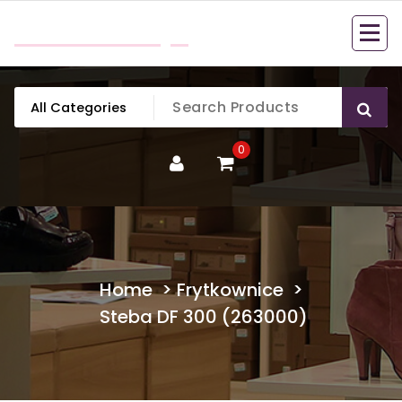
Skip
mobillook.pl
to
content
0
Home
>
Frytkownice
>
Steba DF 300 (263000)