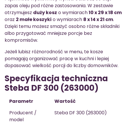
zapas oleju pod różne zastosowania. W zestawie
otrzymujesz
duży kosz
o wymiarach
10 x 29 x 18 cm
oraz
2 małe koszyki
o wymiarach
8 x 14 x 21 cm
.
Dzięki temu możesz smażyć osobno różne składniki
albo przygotować mniejsze porcje bez
kompromisów.
Jeżeli lubisz różnorodność w menu, te kosze
pomagają organizować pracę w kuchni i lepiej
dopasować wielkość porcji do liczby domowników.
Specyfikacja techniczna
Steba DF 300 (263000)
Parametr
Wartość
Producent /
Steba DF 300 (263000)
model