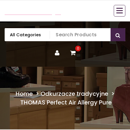
Skip
mobillook.pl
to
content
0
Home
>
Odkurzacze tradycyjne
>
THOMAS Perfect Air Allergy Pure