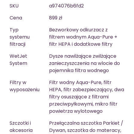
SKU
a974076b6fd2
Cena
899 zł
Typ
Bezworkowy odkurzacz z
systemu
filtrem wodnym Aqua-Pure +
filtracji
filtr HEPA i dodatkowe filtry
WetJet
Dysze nawilżające zwilżające
System
zanieczyszczenia na wlocie do
pojemnika filtra wodnego
Filtry w
Filtr wodny Aqua-Pure, filtr
wyposażeniu
HEPA, filtr zabezpieczający, dwa
filtry osuszające z filtrami
przeciwpyłkowymi, mikro filtr
powietrza wylotowego
Szczotki i
Przełączalna szczotka Parkiet /
akcesoria
Dywan, szczotka do materacy,