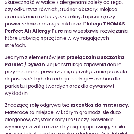
Skuteczność w walce z alergenami zależy od tego,
czy odkurzysz również „trudne” obszary: miejsca
gromadzenia roztoczy, szczeliny, tapicerkę czy
powierzchnie o różnej strukturze. Dlatego
THOMAS
Perfect Air Allergy Pure
ma w zestawie rozwiązania,
które ułatwiają sprzątanie w wymagających
strefach.
Jednym z elementów jest
przełączalna szczotka
Parkiet / Dywan
. Jej konstrukcja zapewnia dobre
przyleganie do powierzchni, a przełączanie pozwala
dopasować tryb do rodzaju podłogi — osobno dla
parkietu i podłóg twardych oraz dla dywanów i
wykładzin.
Znaczącą rolę odgrywa też
szczotka do materacy
.
Materace to miejsce, w którym gromadzi się dużo
alergenów, cząstek skóry i roztoczy. Niewielkie
wymiary szczotki i szczeliny ssącej sprawiają, że siła
zasysania jest bardzo wysoka, a jednocześnie łatwiej