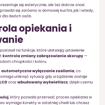
prezentuje się estetycznie, ale też dobrze znosi
prawdzi się zarówno w domowej kuchni, jak i wtedy,
e dla dwóch osób.
ola opiekania i
wanie
stawił na funkcje, które ułatwiają ustawienie
st
kontrola zmiany zabrązowienia skorupy
—
oziom chrupkości i koloru.
z
automatyczne wyłączanie zasilania
, co
omaga uniknąć sytuacji, gdy urządzenie zostaje
LCD
oraz
wbudowany wyświetlacz
, dzięki czemu
nuluj
, który pozwala przerwać proces opiekania w
ywo wymaga korekty w ostatniej chwili lub chcesz