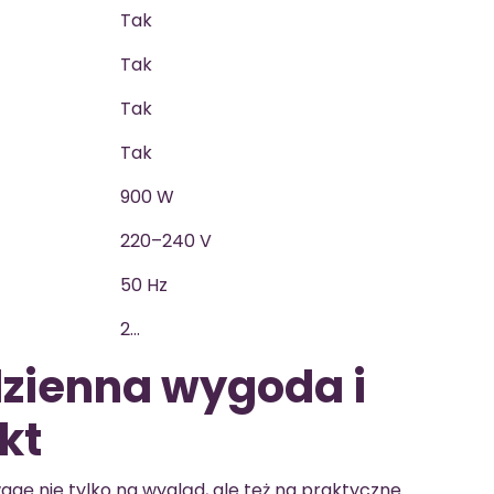
Tak
Tak
Tak
Tak
900 W
220–240 V
50 Hz
2…
odzienna wygoda i
kt
agę nie tylko na wygląd, ale też na praktyczne