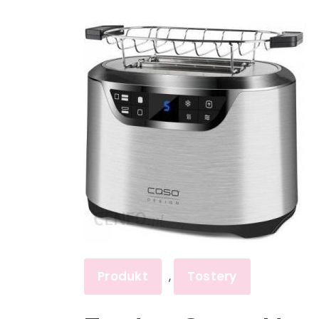
Produkt
Tostery
,