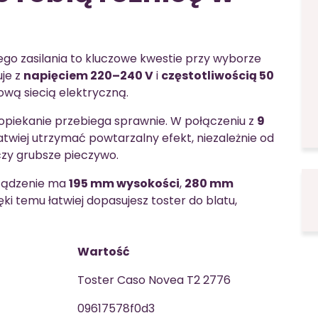
o zasilania to kluczowe kwestie przy wyborze
je z
napięciem 220–240 V
i
częstotliwością 50
pową siecią elektryczną.
 opiekanie przebiega sprawnie. W połączeniu z
9
twiej utrzymać powtarzalny efekt, niezależnie od
czy grubsze pieczywo.
rządzenie ma
195 mm wysokości
,
280 mm
ięki temu łatwiej dopasujesz toster do blatu,
Wartość
Toster Caso Novea T2 2776
09617578f0d3