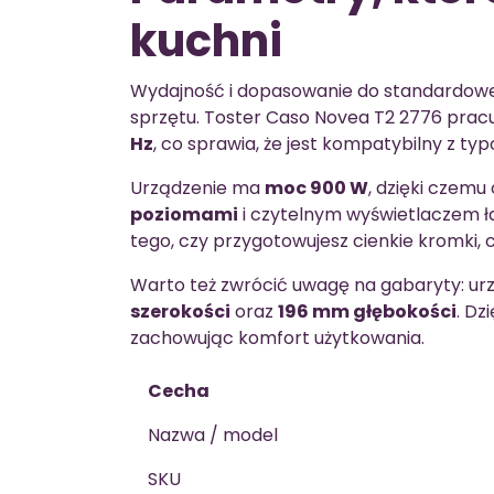
kuchni
Wydajność i dopasowanie do standardoweg
sprzętu. Toster Caso Novea T2 2776 pracu
Hz
, co sprawia, że jest kompatybilny z ty
Urządzenie ma
moc 900 W
, dzięki czemu
poziomami
i czytelnym wyświetlaczem ła
tego, czy przygotowujesz cienkie kromki, 
Warto też zwrócić uwagę na gabaryty: u
szerokości
oraz
196 mm głębokości
. Dz
zachowując komfort użytkowania.
Cecha
Nazwa / model
SKU