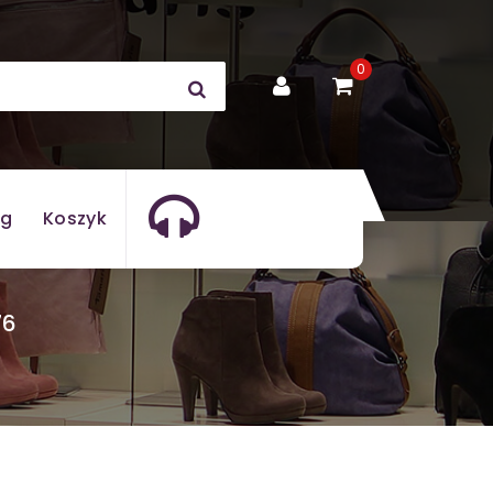
0
og
Koszyk
76