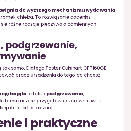
źwignia do wyższego mechanizmu wydawania
,
romek chleba. To rozwiązanie docenisz
ą się różne rodzaje pieczywa o odmiennych
a, podgrzewanie,
zymywanie
ą tak samo. Dlatego Toster Cuisinart CPT160GE
pasować pracę urządzenia do tego, co chcesz
kcję bajgla
, a także
podgrzewania
,
ięki temu możesz przygotować zarówno świeże
iej obróbki termicznej.
enie i praktyczne