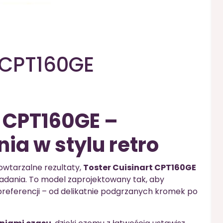
t CPT160GE
t CPT160GE –
ia w stylu retro
powtarzalne rezultaty,
Toster Cuisinart CPT160GE
iadania. To model zaprojektowany tak, aby
referencji – od delikatnie podgrzanych kromek po