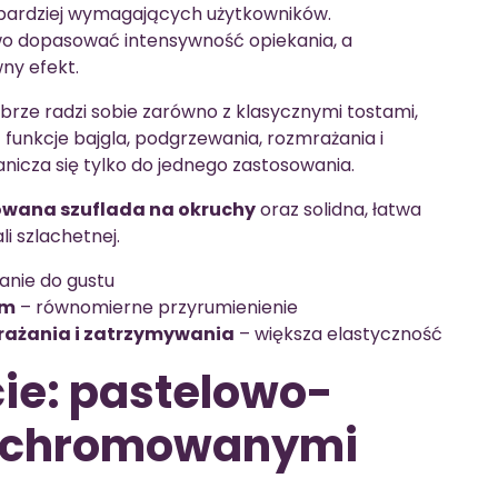
jbardziej wymagających użytkowników.
wo dopasować intensywność opiekania, a
ny efekt.
obrze radzi sobie zarówno z klasycznymi tostami,
 funkcje bajgla, podgrzewania, rozmrażania i
anicza się tylko do jednego zastosowania.
wana szuflada na okruchy
oraz solidna, łatwa
i szlachetnej.
nie do gustu
em
– równomierne przyrumienienie
rażania i zatrzymywania
– większa elastyczność
cie: pastelowo-
 z chromowanymi