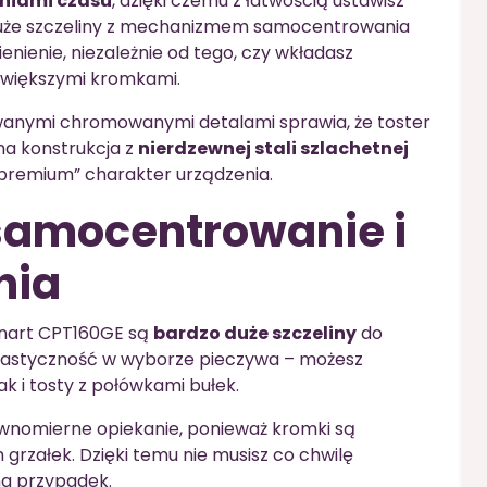
pniami czasu
, dzięki czemu z łatwością ustawisz
uże szczeliny z mechanizmem samocentrowania
ienie, niezależnie od tego, czy wkładasz
z większymi kromkami.
wanymi chromowanymi detalami sprawia, że toster
dna konstrukcja z
nierdzewnej stali szlachetnej
 „premium” charakter urządzenia.
 samocentrowanie i
nia
inart CPT160GE są
bardzo duże szczeliny
do
elastyczność w wyborze pieczywa – możesz
k i tosty z połówkami bułek.
nomierne opiekanie, ponieważ kromki są
grzałek. Dzięki temu nie musisz co chwilę
na przypadek.