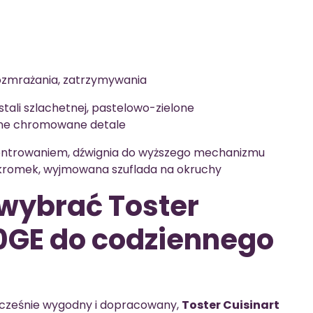
rozmrażania, zatrzymywania
tali szlachetnej, pastelowo-zielone
ne chromowane detale
centrowaniem, dźwignia do wyższego mechanizmu
kromek, wyjmowana szuflada na okruchy
wybrać Toster
0GE do codziennego
ednocześnie wygodny i dopracowany,
Toster Cuisinart