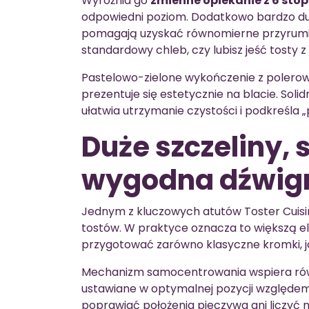
Wyróżnia go
zmienne opiekanie z 6 sto
odpowiedni poziom. Dodatkowo bardzo d
pomagają uzyskać równomierne przyrumien
standardowy chleb, czy lubisz jeść tosty 
Pastelowo-zielone wykończenie z polero
prezentuje się estetycznie na blacie. Soli
ułatwia utrzymanie czystości i podkreśla
Duże szczeliny,
wygodna dźwig
Jednym z kluczowych atutów Toster Cuis
tostów. W praktyce oznacza to większą 
przygotować zarówno klasyczne kromki, ja
Mechanizm samocentrowania wspiera rów
ustawiane w optymalnej pozycji względem 
poprawiać położenia pieczywa ani liczyć 