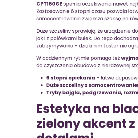
CPT160GE
spełnia oczekiwania nawet na
Zastosowanie 6 stopni czasu pozwala łat
samocentrowanie zwiększa szansę na rów
Duże szczeliny sprawiają, że urządzenie d
jak i z połówkami bułek. Do tego dochodzą
zatrzymywania – dzięki nim toster nie ogr
W codziennym rytmie pomaga też
wyjmo
do czyszczenia obudowa z nierdzewnej stal
6 stopni opiekania
– łatwe dopasowa
Duże szczeliny z samocentrowani
Tryby bajgla, podgrzewania, rozm
Estetyka na bla
zielony akcent