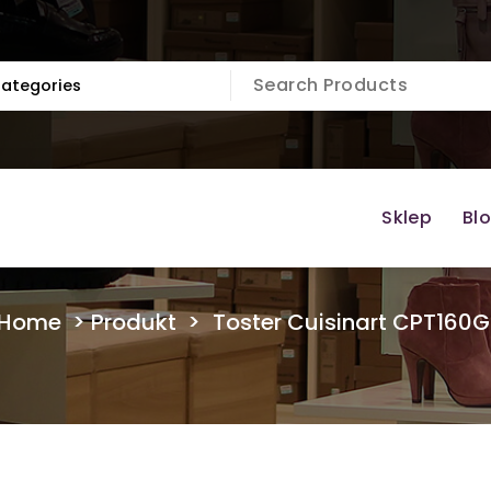
Sklep
Bl
Home
>
Produkt
>
Toster Cuisinart CPT160G