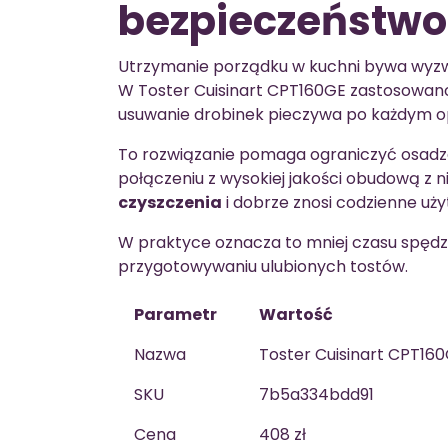
bezpieczeństwo
Utrzymanie porządku w kuchni bywa wyzwa
W Toster Cuisinart CPT160GE zastosowa
usuwanie drobinek pieczywa po każdym op
To rozwiązanie pomaga ograniczyć osadzan
połączeniu z wysokiej jakości obudową z ni
czyszczenia
i dobrze znosi codzienne uż
W praktyce oznacza to mniej czasu spędz
przygotowywaniu ulubionych tostów.
Parametr
Wartość
Nazwa
Toster Cuisinart CPT16
SKU
7b5a334bdd91
Cena
408 zł