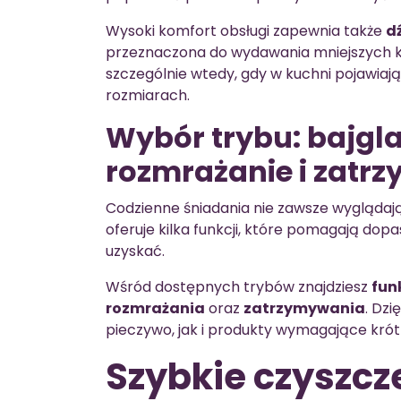
Wysoki komfort obsługi zapewnia także
d
przeznaczona do wydawania mniejszych k
szczególnie wtedy, gdy w kuchni pojawiaj
rozmiarach.
Wybór trybu: bajgl
rozmrażanie i zatr
Codzienne śniadania nie zawsze wyglądaj
oferuje kilka funkcji, które pomagają do
uzyskać.
Wśród dostępnych trybów znajdziesz
fun
rozmrażania
oraz
zatrzymywania
. Dz
pieczywo, jak i produkty wymagające krótk
Szybkie czyszcz