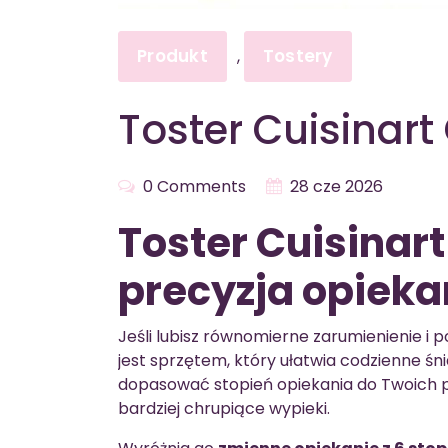
Produkt
Tostery
,
Toster Cuisinar
0 Comments
28 cze 2026
Toster Cuisinar
precyzja opiekan
Jeśli lubisz równomierne zarumienienie i 
jest sprzętem, który ułatwia codzienne śn
dopasować stopień opiekania do Twoich p
bardziej chrupiące wypieki.