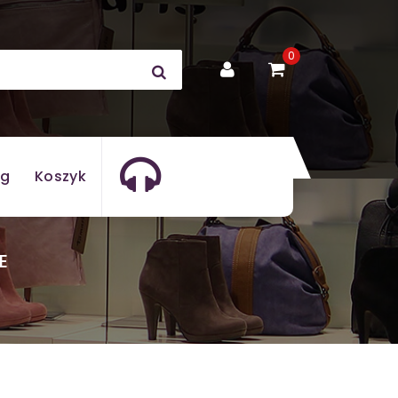
0
og
Koszyk
E