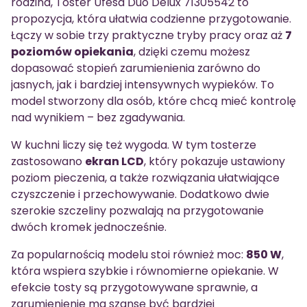
rodzina, Toster Ufesa Duo Delux 71305542 to
propozycja, która ułatwia codzienne przygotowanie.
Łączy w sobie trzy praktyczne tryby pracy oraz aż
7
poziomów opiekania
, dzięki czemu możesz
dopasować stopień zarumienienia zarówno do
jasnych, jak i bardziej intensywnych wypieków. To
model stworzony dla osób, które chcą mieć kontrolę
nad wynikiem – bez zgadywania.
W kuchni liczy się też wygoda. W tym tosterze
zastosowano
ekran LCD
, który pokazuje ustawiony
poziom pieczenia, a także rozwiązania ułatwiające
czyszczenie i przechowywanie. Dodatkowo dwie
szerokie szczeliny pozwalają na przygotowanie
dwóch kromek jednocześnie.
Za popularnością modelu stoi również moc:
850 W
,
która wspiera szybkie i równomierne opiekanie. W
efekcie tosty są przygotowywane sprawnie, a
zarumienienie ma szansę być bardziej