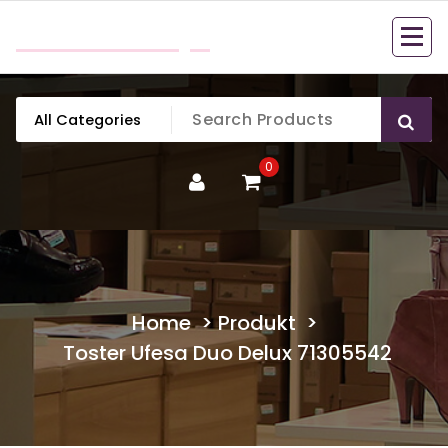
Skip
mobillook.pl
to
content
0
Home
>
Produkt
>
Toster Ufesa Duo Delux 71305542