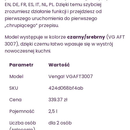
EN, DE, FR, ES, IT, NL, PL. Dzięki temu szybciej
zrozumiesz działanie funkcji i przejdziesz od
pierwszego uruchomienia do pierwszego
„chrupiącego” przepisu.
Model występuje w kolorze
czarny/srebrny
(VG AFT
3007), dzięki czemu łatwo wpasuje się w wystrój
nowoczesnej kuchni.
Parametr
Wartość
Model
Venga! VGAFT3007
SKU
424d068bf4ab
Cena
339.37 zł
Pojemność
2,5 l
Liczba osób
dla 2 osób
(zalecenie)