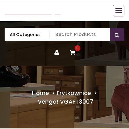
Skip
mobillook.pl
to
content
0
Home
>
Frytkownice
>
Venga! VGAFT3007