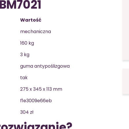
 BM7021
Wartość
mechaniczna
160 kg
3 kg
guma antypoślizgowa
tak
275 x 345 x 113 mm
f1e3009e66eb
304 zł
 rozwiązanie?