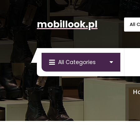
Skip
to
content
mobillook.pl
All Categories
H