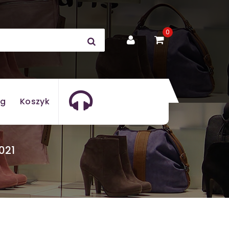
0
og
Koszyk
021