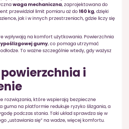
yczna
waga mechaniczna
, zaprojektowana do
ent przewidział limit pomiaru aż do
160 kg
, dzięki
nce, jak i w innych przestrzeniach, gdzie liczy się
re wpływają na komfort użytkowania. Powierzchnia
typoślizgowej gumy
, co pomaga utrzymać
dłodze. To ważne szczególnie wtedy, gdy ważysz
powierzchnia i
enie
 rozwiązania, które wspierają bezpieczne
 guma na platformie redukuje ryzyko ślizgania, a
godę podczas stania. Taki układ sprawdza się w
 „ustawiania się” na wadze, więcej komfortu.