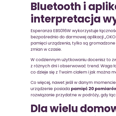
Bluetooth i apl
interpretacja w
Esperanza EBS016W wykorzystuje łączno
bezpośrednio do darmowej aplikacji „OKOK 
pamięci urządzenia, tylko są gromadzone 
zmian w czasie.
W codziennym użytkowaniu docenisz to z
z różnych dni i obserwować trend. Waga
co dzieje się z Twoim ciałem i jak można 
Co więcej, nawet jeśli w danym momencie 
urządzenie posiada
pamięć 20 pomiarów
rozwiązanie przydatne w podróży, gdy łą
Dla wielu domo