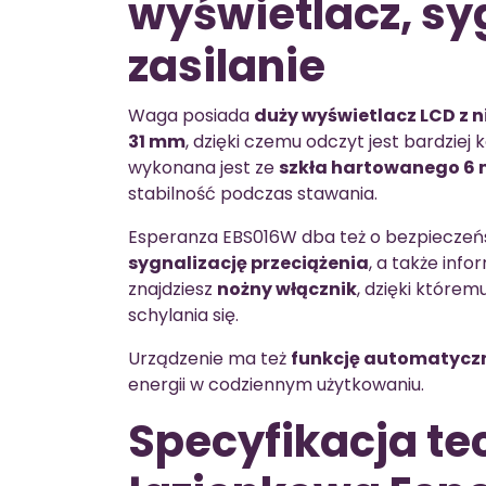
wyświetlacz, syg
zasilanie
Waga posiada
duży wyświetlacz LCD z 
31 mm
, dzięki czemu odczyt jest bardziej
wykonana jest ze
szkła hartowanego 6
stabilność podczas stawania.
Esperanza EBS016W dba też o bezpieczeń
sygnalizację przeciążenia
, a także info
znajdziesz
nożny włącznik
, dzięki które
schylania się.
Urządzenie ma też
funkcję automatycz
energii w codziennym użytkowaniu.
Specyfikacja t