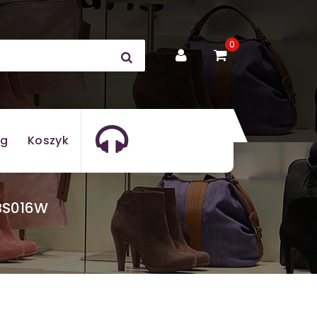
0
og
Koszyk
BS016W