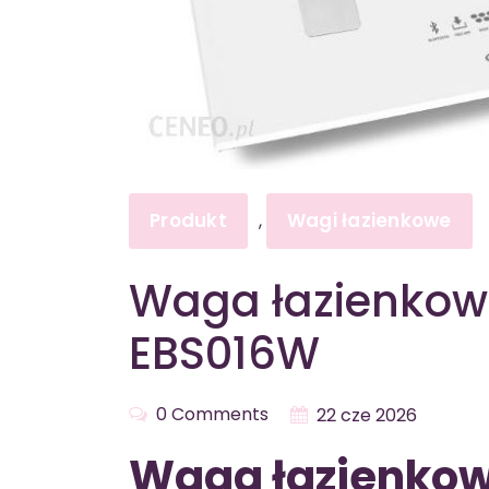
Produkt
Wagi łazienkowe
,
Waga łazienkow
EBS016W
0 Comments
22 cze 2026
Waga łazienkow