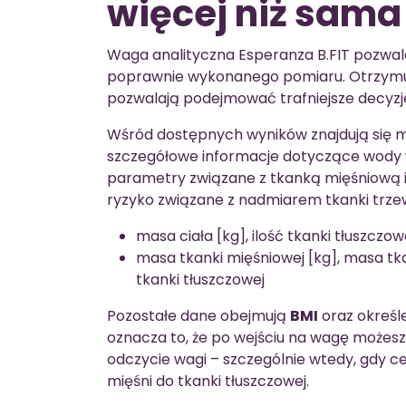
więcej niż sam
Waga analityczna Esperanza B.FIT pozwala
poprawnie wykonanego pomiaru. Otrzymujes
pozwalają podejmować trafniejsze decyzj
Wśród dostępnych wyników znajdują się m.i
szczegółowe informacje dotyczące wody 
parametry związane z tkanką mięśniową i 
ryzyko związane z nadmiarem tkanki trze
masa ciała [kg], ilość tkanki tłuszczo
masa tkanki mięśniowej [kg], masa tka
tkanki tłuszczowej
Pozostałe dane obejmują
BMI
oraz określe
oznacza to, że po wejściu na wagę możes
odczycie wagi – szczególnie wtedy, gdy ce
mięśni do tkanki tłuszczowej.