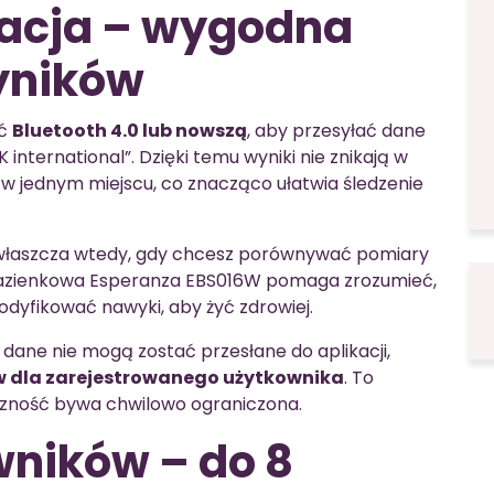
ikacja – wygodna
yników
ść
Bluetooth 4.0 lub nowszą
, aby przesyłać dane
international”. Dzięki temu wyniki nie znikają w
w jednym miejscu, co znacząco ułatwia śledzenie
właszcza wtedy, gdy chcesz porównywać pomiary
 łazienkowa Esperanza EBS016W pomaga zrozumieć,
modyfikować nawyki, aby żyć zdrowiej.
dane nie mogą zostać przesłane do aplikacji,
 dla zarejestrowanego użytkownika
. To
czność bywa chwilowo ograniczona.
wników – do 8