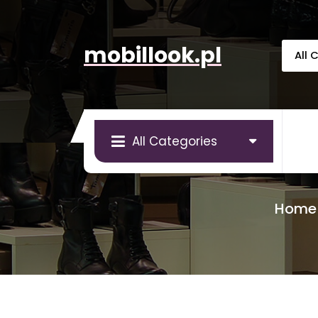
Skip
to
content
mobillook.pl
All Categories
Home