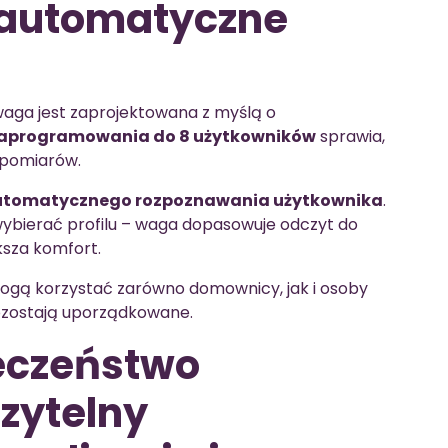
 automatyczne
 waga jest zaprojektowana z myślą o
aprogramowania do 8 użytkowników
sprawia,
ę pomiarów.
utomatycznego rozpoznawania użytkownika
.
wybierać profilu – waga dopasowuje odczyt do
ksza komfort.
mogą korzystać zarówno domownicy, jak i osoby
pozostają uporządkowane.
eczeństwo
zytelny