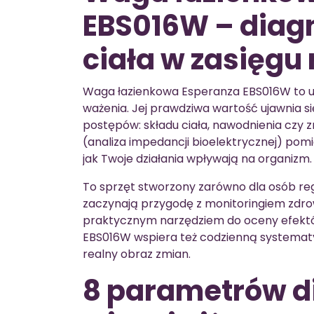
EBS016W – diag
ciała w zasięgu 
Waga łazienkowa Esperanza EBS016W to urz
ważenia. Jej prawdziwa wartość ujawnia si
postępów: składu ciała, nawodnienia czy z
(analiza impedancji bioelektrycznej) pomia
jak Twoje działania wpływają na organizm.
To sprzęt stworzony zarówno dla osób regul
zaczynają przygodę z monitoringiem zdrowi
praktycznym narzędziem do oceny efektó
EBS016W wspiera też codzienną systematy
realny obraz zmian.
8 parametrów d