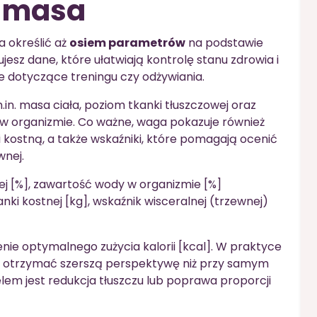
a masa
 określić aż
osiem parametrów
na podstawie
z dane, które ułatwiają kontrolę stanu zdrowia i
e dotyczące treningu czy odżywiania.
n. masa ciała, poziom tkanki tłuszczowej oraz
w organizmie. Co ważne, waga pokazuje również
kostną, a także wskaźniki, które pomagają ocenić
wnej.
wej [%], zawartość wody w organizmie [%]
nki kostnej [kg], wskaźnik wisceralnej (trzewnej)
nie optymalnego zużycia kalorii [kcal]. W praktyce
z otrzymać szerszą perspektywę niż przy samym
lem jest redukcja tłuszczu lub poprawa proporcji