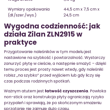
Wymiary opakowania
44,5 cm x 7,5 cm x
(dł./szer./wys.)
24,5 cm
Wygodna codzienność: jak
działa Zilan ZLN2915 w
praktyce
Przygotowanie naleśników w tym modelu jest
nastawione na szybkość i powtarzalność. Wystarczy
zanurzyć płytę w cieście, a następnie smażyć – dzięki
temu proces jest prosty nawet wtedy, gdy naleśniki
robisz „na szybko” przed wyjściem lub gdy liczy się
czas podczas rodzinnych spotkań.
Ważnym atutem jest
łatwość czyszczenia
. Powłoka
non-stick oraz konstrukcja płyty ograniczają ryzyko
przypaleń i sprawiają, że po skończonym smażeniu
sprzątanie nie zajmuje dużo czasu.