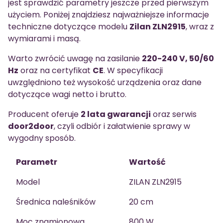
jest sprawdzić parametry jeszcze przed pierwszym
użyciem. Poniżej znajdziesz najważniejsze informacje
techniczne dotyczące modelu
Zilan ZLN2915
, wraz z
wymiarami i masą.
Warto zwrócić uwagę na zasilanie
220-240 V, 50/60
Hz
oraz na certyfikat
CE
. W specyfikacji
uwzględniono też wysokość urządzenia oraz dane
dotyczące wagi netto i brutto.
Producent oferuje
2 lata gwarancji
oraz serwis
door2door
, czyli odbiór i załatwienie sprawy w
wygodny sposób.
Parametr
Wartość
Model
ZILAN ZLN2915
Średnica naleśników
20 cm
Moc znamionowa
800 W