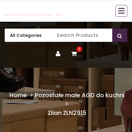
Skip
mobillook.pl
to
content
0
Home
>
Pozostałe małe AGD do kuchni
>
Zilan ZLN2915