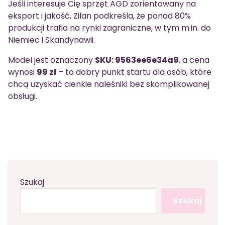
Jeśli interesuje Cię sprzęt AGD zorientowany na
eksport i jakość, Zilan podkreśla, że ponad 80%
produkcji trafia na rynki zagraniczne, w tym m.in. do
Niemiec i Skandynawii.
Model jest oznaczony
SKU: 9563ee6e34a9
, a cena
wynosi
99 zł
– to dobry punkt startu dla osób, które
chcą uzyskać cienkie naleśniki bez skomplikowanej
obsługi.
Szukaj
Szukaj