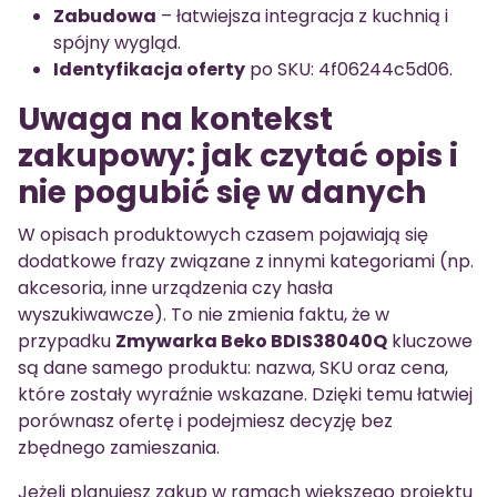
Zabudowa
– łatwiejsza integracja z kuchnią i
spójny wygląd.
Identyfikacja oferty
po SKU: 4f06244c5d06.
Uwaga na kontekst
zakupowy: jak czytać opis i
nie pogubić się w danych
W opisach produktowych czasem pojawiają się
dodatkowe frazy związane z innymi kategoriami (np.
akcesoria, inne urządzenia czy hasła
wyszukiwawcze). To nie zmienia faktu, że w
przypadku
Zmywarka Beko BDIS38040Q
kluczowe
są dane samego produktu: nazwa, SKU oraz cena,
które zostały wyraźnie wskazane. Dzięki temu łatwiej
porównasz ofertę i podejmiesz decyzję bez
zbędnego zamieszania.
Jeżeli planujesz zakup w ramach większego projektu