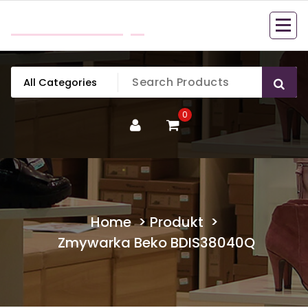
Skip
mobillook.pl
to
content
0
Home
>
Produkt
>
Zmywarka Beko BDIS38040Q