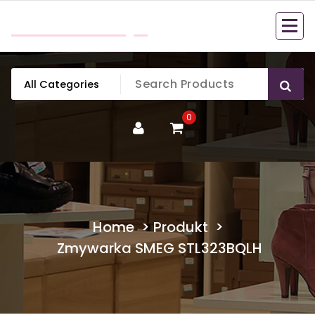
Skip
mobillook.pl
to
content
0
Home
>
Produkt
>
Zmywarka SMEG STL323BQLH