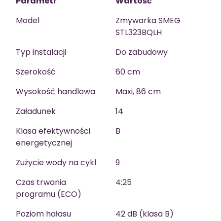
Parametr
Wartość
Model
Zmywarka SMEG
STL323BQLH
Typ instalacji
Do zabudowy
Szerokość
60 cm
Wysokość handlowa
Maxi, 86 cm
Załadunek
14
Klasa efektywności
B
energetycznej
Zużycie wody na cykl
9
Czas trwania
4:25
programu (ECO)
Poziom hałasu
42 dB (klasa B)