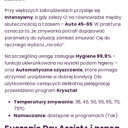
Przy większych zabrudzeniach przydaje się
Intensywny
, a gdy zależy Ci na równowadze między
skutecznością a czasem –
Auto 45-65
. W praktyce
oznacza to, że zmywarka potrafi dopasować
parametry do sytuacji, zamiast zmuszać Cię do
ręcznego wyboru „na oko”.
Na szczególną uwagę zasługuje
Hygiene 99,9%
–
funkcja ukierunkowana na wysoki poziom higieny –
oraz
Automatyczne czyszczenie
, które pomaga
utrzymać urządzenie w dobrej kondycji. Dla
użytkowników ceniących delikatną pielęgnację
przewidziano program
Kryształ
.
Temperatury zmywania:
38, 45, 50, 55, 65, 70,
75°C
Namaczanie:
dostępne w programach (Tak)