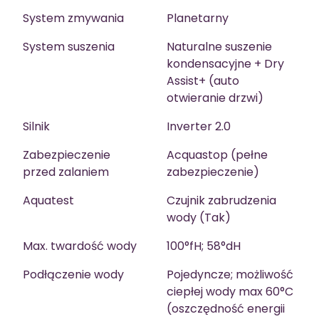
System zmywania
Planetarny
System suszenia
Naturalne suszenie
kondensacyjne + Dry
Assist+ (auto
otwieranie drzwi)
Silnik
Inverter 2.0
Zabezpieczenie
Acquastop (pełne
przed zalaniem
zabezpieczenie)
Aquatest
Czujnik zabrudzenia
wody (Tak)
Max. twardość wody
100°fH; 58°dH
Podłączenie wody
Pojedyncze; możliwość
ciepłej wody max 60°C
(oszczędność energii