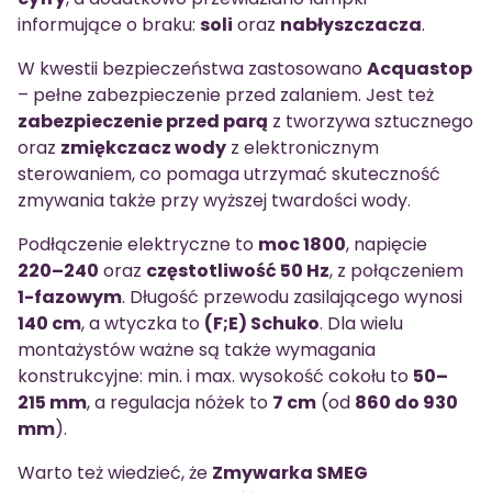
informujące o braku:
soli
oraz
nabłyszczacza
.
W kwestii bezpieczeństwa zastosowano
Acquastop
– pełne zabezpieczenie przed zalaniem. Jest też
zabezpieczenie przed parą
z tworzywa sztucznego
oraz
zmiękczacz wody
z elektronicznym
sterowaniem, co pomaga utrzymać skuteczność
zmywania także przy wyższej twardości wody.
Podłączenie elektryczne to
moc 1800
, napięcie
220–240
oraz
częstotliwość 50 Hz
, z połączeniem
1-fazowym
. Długość przewodu zasilającego wynosi
140 cm
, a wtyczka to
(F;E) Schuko
. Dla wielu
montażystów ważne są także wymagania
konstrukcyjne: min. i max. wysokość cokołu to
50–
215 mm
, a regulacja nóżek to
7 cm
(od
860 do 930
mm
).
Warto też wiedzieć, że
Zmywarka SMEG