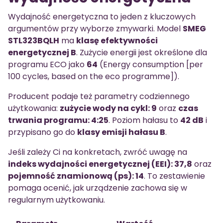
Wydajność energetyczna to jeden z kluczowych
argumentów przy wyborze zmywarki. Model
SMEG
STL323BQLH
ma
klasę efektywności
energetycznej B
. Zużycie energii jest określone dla
programu ECO jako
64
(Energy consumption [per
100 cycles, based on the eco programme]).
Producent podaje też parametry codziennego
użytkowania:
zużycie wody na cykl: 9
oraz
czas
trwania programu: 4:25
. Poziom hałasu to
42 dB
i
przypisano go do
klasy emisji hałasu B
.
Jeśli zależy Ci na konkretach, zwróć uwagę na
indeks wydajności energetycznej (EEI): 37,8
oraz
pojemność znamionową (ps): 14
. To zestawienie
pomaga ocenić, jak urządzenie zachowa się w
regularnym użytkowaniu.