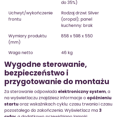
do 35%)
Uchwyt/wykończenie
Rodzaj drzwi: Silver
frontu
(oropal); panel
kuchenny: brak
Wymiary produktu
858 x 598 x 550
(mm)
Waga netto
46 kg
Wygodne sterowanie,
bezpieczeństwo i
przygotowanie do montażu
Za sterowanie odpowiada
elektroniczny system
, a
na wyświetlaczu znajdziesz informacje o
opóźnieniu
startu
oraz wskaźnikach cyklu: czasu trwania i czasu
pozostałego do zakończenia. Wyświetlacz ma
3
cyfry
, a dodatkowo przewidziano lampki