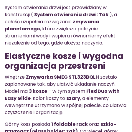
System otwierania drzwi jest przewidziany w
konstrukcji (
System otwierania drzwi: Tak
), a
całość uzupełnia rozwiązanie
zmywania
planetarnego
, które zwiększa pokrycie
strumieniami wody i wspiera równomierny efekt
niezależnie od tego, gdzie ułożysz naczynia.
Elastyczne kosze i wygodna
organizacja przestrzeni
Wnętrze
Zmywarka SMEG STL323BQLH
zostało
zaplanowane tak, aby ułatwić układanie naczyń.
Model ma
3 kosze
– w tym system
FlexiDuo with
Easy Glide
. Kolor koszy to
szary
, a elementy
wewnętrzne utrzymano w spójnej palecie, co ułatwia
czyszczenie i organizację.
Górny kosz posiada
1 foldable rack
oraz
szkło-
trzymacz (Glass holder: Tak)
. Co więcej, górny