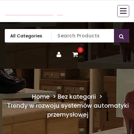
Skip
mobillook.pl
to
content
0
Home
>
Bez kategorii
>
Trendy w rozwoju systemów automatyki
przemysłowej