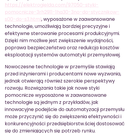
https://elektrogielda.com/97050-styki-
pomocnicze-3rh2911-1ha30-3no-do-stycznikow-
s00-do-s3.html
, wyposażone w zaawansowane
technologie, umożliwiają bardziej precyzyjne i
efektywne sterowanie procesami produkcyjnymi.
Dzięki nim możliwe jest zwiększenie wydajności,
poprawa bezpieczeństwa oraz redukcja kosztów
eksploatacji systemów automatyki przemysłowej.
Nowoczesne technologie w przemyśle stawiają
przed inżynierami i producentami nowe wyzwania,
jednak otwierają również szerokie perspektywy
rozwoju. Rozwiązania takie jak nowe styki
pomocnicze wyposażone w zaawansowane
technologie są jednym z przykładów, jak
innowacyjne podejście do automatyzacji przemysłu
może przyczynić się do zwiększenia efektywności i
konkurencyjności przedsiębiorstw.ściej dostosować
się do zmieniających się potrzeb rynku.