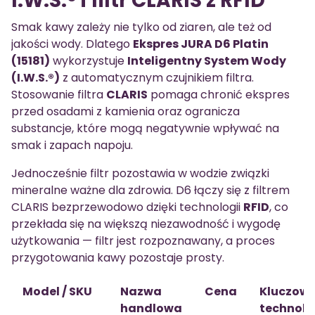
I.W.S.® i filtr CLARIS z RFID
Smak kawy zależy nie tylko od ziaren, ale też od
jakości wody. Dlatego
Ekspres JURA D6 Platin
(15181)
wykorzystuje
Inteligentny System Wody
(I.W.S.®)
z automatycznym czujnikiem filtra.
Stosowanie filtra
CLARIS
pomaga chronić ekspres
przed osadami z kamienia oraz ogranicza
substancje, które mogą negatywnie wpływać na
smak i zapach napoju.
Jednocześnie filtr pozostawia w wodzie związki
mineralne ważne dla zdrowia. D6 łączy się z filtrem
CLARIS bezprzewodowo dzięki technologii
RFID
, co
przekłada się na większą niezawodność i wygodę
użytkowania — filtr jest rozpoznawany, a proces
przygotowania kawy pozostaje prosty.
Model / SKU
Nazwa
Cena
Kluczow
handlowa
technolo