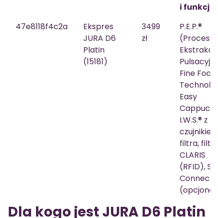
i funkcje
47e8118f4c2a
Ekspres
3499
P.E.P.®
JURA D6
zł
(Proces
Platin
Ekstrakcji
(15181)
Pulsacyjne
Fine Foa
Technolog
Easy
Cappucci
I.W.S.® z
czujnikie
filtra, filtr
CLARIS
(RFID), S
Connect
(opcjonal
Dla kogo jest JURA D6 Platin