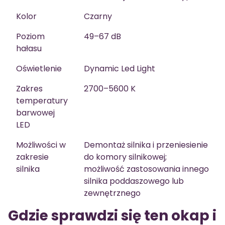
Kolor
Czarny
Poziom
49–67 dB
hałasu
Oświetlenie
Dynamic Led Light
Zakres
2700–5600 K
temperatury
barwowej
LED
Możliwości w
Demontaż silnika i przeniesienie
zakresie
do komory silnikowej;
silnika
możliwość zastosowania innego
silnika poddaszowego lub
zewnętrznego
Gdzie sprawdzi się ten okap i