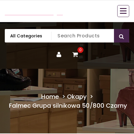
Skip
mobillook.pl
to
content
0
Home
>
Okapy
>
Falmec Grupa silnikowa 50/800 Czarny