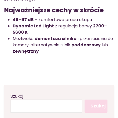
Najważniejsze cechy w skrócie
49–67 dB
– komfortowa praca okapu
Dynamic Led Light
z regulacją barwy
2700–
5600 K
Możliwość
demontażu silnika
i przeniesienia do
komory; alternatywnie silnik
poddaszowy
lub
zewnętrzny
Szukaj
Szukaj